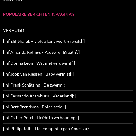
POPULAIRE BERICHTEN & PAGINA’S
VERHUISD
[:nl]Elif Shafak – Liefde kent veertig regels[:]
[:nl]Amanda Ridings - Pause for Breath[:]
[:nl]Donna Leon - Wat niet verdwijnt[:]
[:nl]Joop van Riessen - Baby vermist[:]
[:nl]Frank Schätzing - De zwerm[:]
[:nl]Fernando Aramburu - Vaderland[:]
[:nl]Bart Brandsma - Polarisatie[:]
[:nl]Esther Perel - Liefde in verhouding[:]
[:nl]Philip Roth - Het complot tegen Amerika[:]