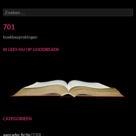
Zoeken
naar:
701
boekbesprekingen
IK LEES NU OP GOODREADS
CATEGORIEËN
aanrader fictie
(110)