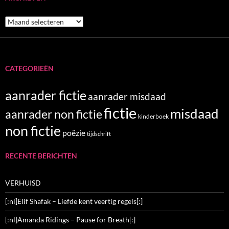
Archieven
CATEGORIEËN
aanrader fictie
aanrader misdaad
fictie
misdaad
aanrader non fictie
kinderboek
non fictie
poëzie
tijdschrift
RECENTE BERICHTEN
VERHUISD
[:nl]Elif Shafak – Liefde kent veertig regels[:]
[:nl]Amanda Ridings – Pause for Breath[:]