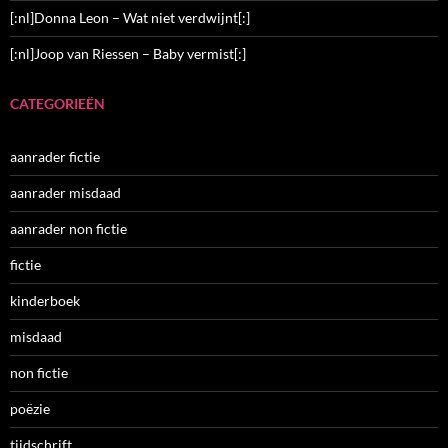
[:nl]Donna Leon – Wat niet verdwijnt[:]
[:nl]Joop van Riessen – Baby vermist[:]
CATEGORIEËN
aanrader fictie
aanrader misdaad
aanrader non fictie
fictie
kinderboek
misdaad
non fictie
poëzie
tijdschrift