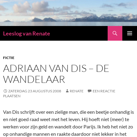
Zoeken
Leeslog van Renate
GA
PRIMAI
NAAR
MENU
DE
INHOUD
FICTIE
ADRIAAN VAN DIS – DE
WANDELAAR
ZATERDAG 23 AUGUSTUS 2008
RENATE
EEN REACTIE
PLAATSEN
Van Dis schrijft over een zielige man, die een beetje onhandig is
en niet goed raad weet met het leven. Hij hoeft niet (meer) te
werken voor zijn geld en wandelt door Parijs. Ik heb het niet zo
op onhandige mannen en raakte daardoor niet lekker in het