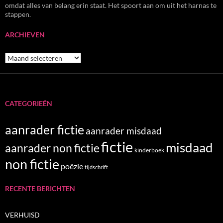
omdat alles van belang erin staat. Het spoort aan om uit het harnas te
stappen.
ARCHIEVEN
Archieven
CATEGORIEËN
aanrader fictie
aanrader misdaad
fictie
misdaad
aanrader non fictie
kinderboek
non fictie
poëzie
tijdschrift
RECENTE BERICHTEN
VERHUISD