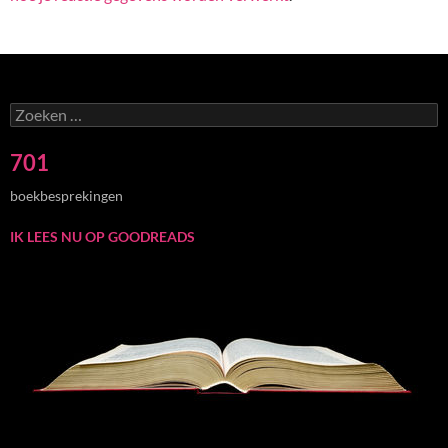
Zoeken
naar:
701
boekbesprekingen
IK LEES NU OP GOODREADS