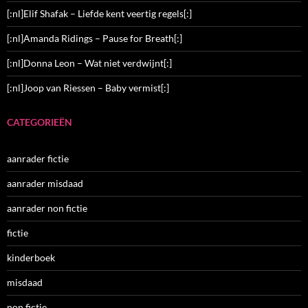
[:nl]Elif Shafak – Liefde kent veertig regels[:]
[:nl]Amanda Ridings – Pause for Breath[:]
[:nl]Donna Leon – Wat niet verdwijnt[:]
[:nl]Joop van Riessen – Baby vermist[:]
CATEGORIEËN
aanrader fictie
aanrader misdaad
aanrader non fictie
fictie
kinderboek
misdaad
non fictie