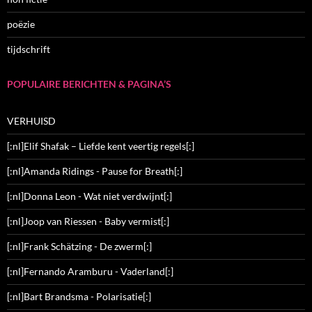
poëzie
tijdschrift
POPULAIRE BERICHTEN & PAGINA’S
VERHUISD
[:nl]Elif Shafak – Liefde kent veertig regels[:]
[:nl]Amanda Ridings - Pause for Breath[:]
[:nl]Donna Leon - Wat niet verdwijnt[:]
[:nl]Joop van Riessen - Baby vermist[:]
[:nl]Frank Schätzing - De zwerm[:]
[:nl]Fernando Aramburu - Vaderland[:]
[:nl]Bart Brandsma - Polarisatie[:]