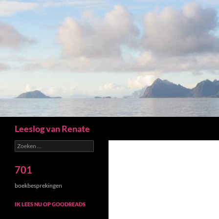
Zoeken
Leeslog van Renate
Zoeken
naar:
701
boekbesprekingen
IK LEES NU OP GOODREADS