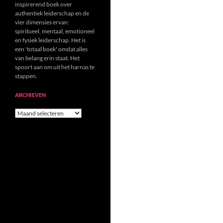
inspirerend boek over
authentiek leiderschap en de
vier dimensies ervan:
spiritueel, mentaal, emotioneel
en fysiek leiderschap. Het is
een 'totaal boek' omdat alles
van belang erin staat. Het
spoort aan om uit het harnas te
stappen.
ARCHIEVEN
Archieven