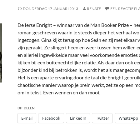
DONDERDAG 17 JANUARI 2013
RENATE
EEN REACTIE PL
De Ierse Enright – winnaar van de Man Booker Prize – he
roman geschreven waarin je steeds dieper het verhaal wo
ingezogen. Gina kijkt terug op hoe Seán en zij met elkaar
zijn geraakt. Ze slingert heen en weer tussen hem willen e
en allerlei ingewikkelde maar veel voorkomende emoties
kijken bij een buitenechtelijke relatie. Als daar dan ook 
bijzonder kind bij betrokken is, wordt het als maar gecomp
Het is een aparte ervaring door de taal die Enright gebrui
chaotische manier waarop je brein werkt, zet ze op een m
om in tekst. Even wennen en dan mooi.
DIT DELEN:
E-mail
Facebook
LinkedIn
Twitter
WhatsApp