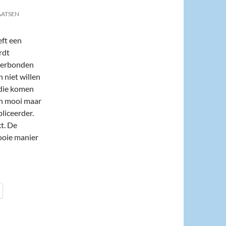
AATSEN
eft een
rdt
 verbonden
n niet willen
 die komen
een mooi maar
liceerder.
kt. De
ooie manier