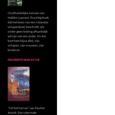
Onafhankelijke mensen van
Halldor Laxness. Prachtig boek
dat het leven van een IJslandse
schapenboer beschrijft, die
onder geen beding afhankelijk
wil zijn van een ander. En dat
kost hem bijna alles; zijn
schapen, zijn vrouwen, zijn
kinderen.
FAVORIETE NON-FICTIE
"Uit het harnas" van Paulien
Assink. Een uitermate