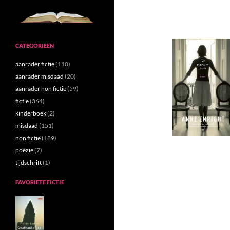
CATEGORIEËN
aanrader fictie
(110)
aanrader misdaad
(20)
aanrader non fictie
(59)
fictie
(364)
kinderboek
(2)
misdaad
(151)
non fictie
(189)
poëzie
(7)
tijdschrift
(1)
FAVORIETE FICTIE