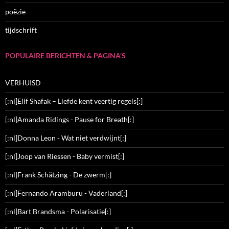
poëzie
tijdschrift
POPULAIRE BERICHTEN & PAGINA’S
VERHUISD
[:nl]Elif Shafak – Liefde kent veertig regels[:]
[:nl]Amanda Ridings - Pause for Breath[:]
[:nl]Donna Leon - Wat niet verdwijnt[:]
[:nl]Joop van Riessen - Baby vermist[:]
[:nl]Frank Schätzing - De zwerm[:]
[:nl]Fernando Aramburu - Vaderland[:]
[:nl]Bart Brandsma - Polarisatie[:]