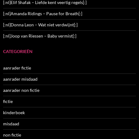
[:nl]Elif Shafak – Liefde kent veertig regels[:]
[:nl]Amanda Ridings – Pause for Breath[:]
[:nl]Donna Leon – Wat niet verdwijnt[:]
[:nl]Joop van Riessen – Baby vermist[:]
CATEGORIEËN
aanrader fictie
aanrader misdaad
aanrader non fictie
fictie
kinderboek
misdaad
non fictie