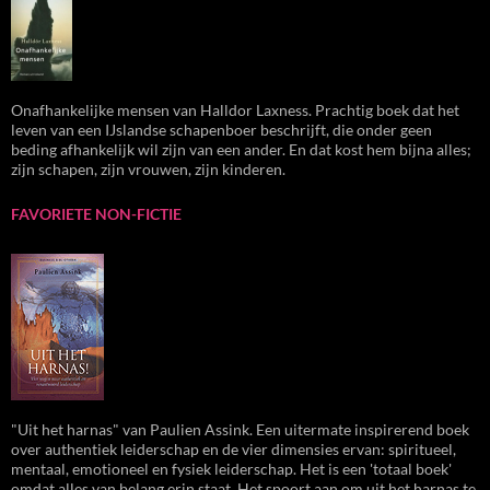
Onafhankelijke mensen van Halldor Laxness. Prachtig boek dat het
leven van een IJslandse schapenboer beschrijft, die onder geen
beding afhankelijk wil zijn van een ander. En dat kost hem bijna alles;
zijn schapen, zijn vrouwen, zijn kinderen.
FAVORIETE NON-FICTIE
"Uit het harnas" van Paulien Assink. Een uitermate inspirerend boek
over authentiek leiderschap en de vier dimensies ervan: spiritueel,
mentaal, emotioneel en fysiek leiderschap. Het is een 'totaal boek'
omdat alles van belang erin staat. Het spoort aan om uit het harnas te