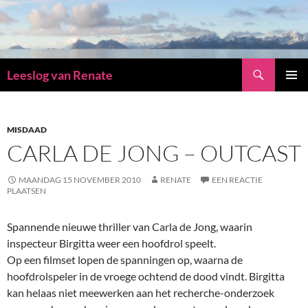
Zoeken
Leeslog van Renate
GA
PRIMAI
NAAR
MENU
DE
INHOUD
MISDAAD
CARLA DE JONG – OUTCAST
MAANDAG 15 NOVEMBER 2010
RENATE
EEN REACTIE
PLAATSEN
Spannende nieuwe thriller van Carla de Jong, waarin
inspecteur Birgitta weer een hoofdrol speelt.
Op een filmset lopen de spanningen op, waarna de
hoofdrolspeler in de vroege ochtend de dood vindt. Birgitta
kan helaas niet meewerken aan het recherche-onderzoek