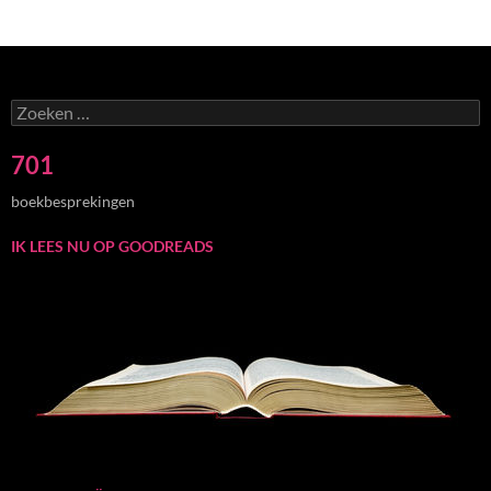
Zoeken
naar:
701
boekbesprekingen
IK LEES NU OP GOODREADS