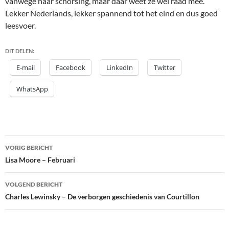
vanwege haar schorsing, maar daar weet ze wel raad mee.
Lekker Nederlands, lekker spannend tot het eind en dus goed
leesvoer.
DIT DELEN:
E-mail
Facebook
LinkedIn
Twitter
WhatsApp
Bericht
VORIG BERICHT
navigatie
Lisa Moore – Februari
VOLGEND BERICHT
Charles Lewinsky – De verborgen geschiedenis van Courtillon