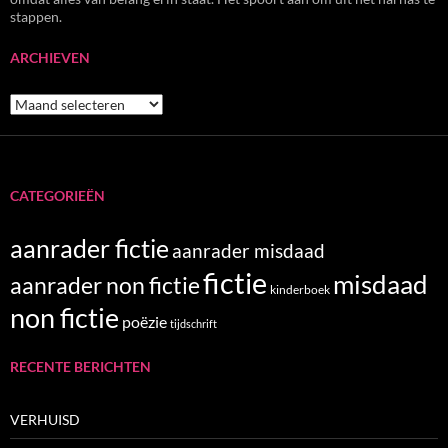
stappen.
ARCHIEVEN
Archieven
CATEGORIEËN
aanrader fictie
aanrader misdaad
fictie
misdaad
aanrader non fictie
kinderboek
non fictie
poëzie
tijdschrift
RECENTE BERICHTEN
VERHUISD