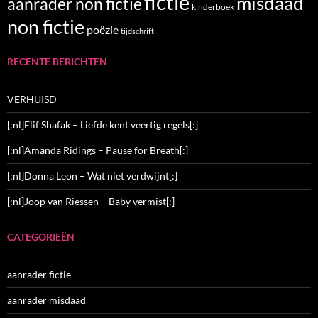
fictie
misdaad
aanrader non fictie
kinderboek
non fictie
poëzie
tijdschrift
RECENTE BERICHTEN
VERHUISD
[:nl]Elif Shafak – Liefde kent veertig regels[:]
[:nl]Amanda Ridings – Pause for Breath[:]
[:nl]Donna Leon – Wat niet verdwijnt[:]
[:nl]Joop van Riessen – Baby vermist[:]
CATEGORIEËN
aanrader fictie
aanrader misdaad