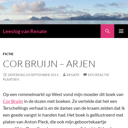
Zoeken
Leeslog van Renate
GA
PRIMAI
NAAR
MENU
DE
INHOUD
FICTIE
COR BRUIJN – ARJEN
ZATERDAG 03 SEPTEMBER 2011
RENATE
EEN REACTIE
PLAATSEN
Op een rommelmarkt op West vond mijn moeder dit boek van
Cor Bruijn
in de dozen met boeken. Ze vertelde dat het een
Terschellings verhaal is en de dames van de kraam zeiden dat ik
een goede vangst in handen had. Het boek is geïllustreerd met
platen van Anton Pieck, die ook mijn geboortekaartje