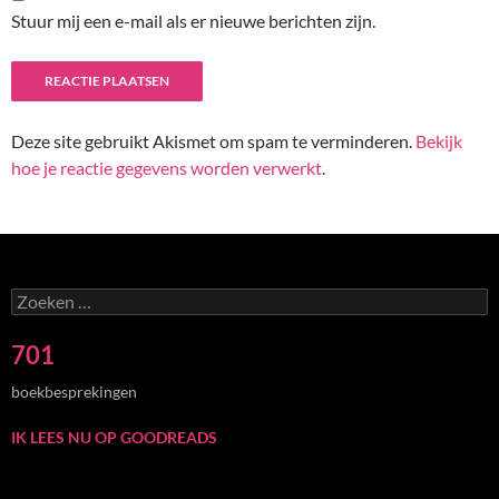
Stuur mij een e-mail als er nieuwe berichten zijn.
Deze site gebruikt Akismet om spam te verminderen.
Bekijk
hoe je reactie gegevens worden verwerkt
.
Zoeken
naar:
701
boekbesprekingen
IK LEES NU OP GOODREADS