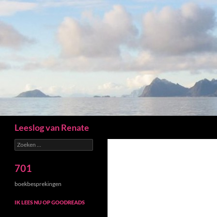
Zoeken
Leeslog van Renate
Zoeken
naar:
701
boekbesprekingen
IK LEES NU OP GOODREADS