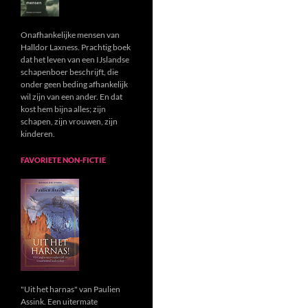
Onafhankelijke mensen van
Halldor Laxness. Prachtig boek
dat het leven van een IJslandse
schapenboer beschrijft, die
onder geen beding afhankelijk
wil zijn van een ander. En dat
kost hem bijna alles; zijn
schapen, zijn vrouwen, zijn
kinderen.
FAVORIETE NON-FICTIE
"Uit het harnas" van Paulien
Assink. Een uitermate