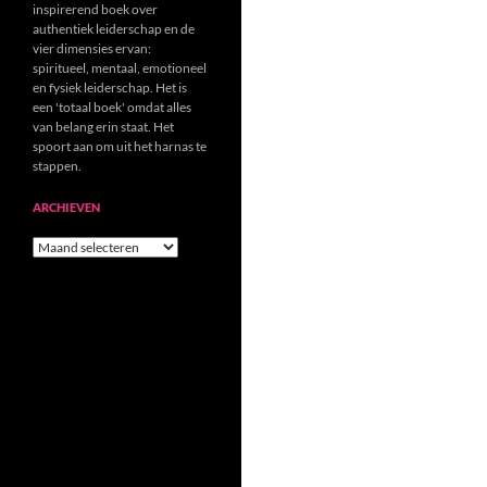
inspirerend boek over
authentiek leiderschap en de
vier dimensies ervan:
spiritueel, mentaal, emotioneel
en fysiek leiderschap. Het is
een 'totaal boek' omdat alles
van belang erin staat. Het
spoort aan om uit het harnas te
stappen.
ARCHIEVEN
Archieven