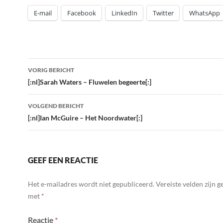
E-mail
Facebook
LinkedIn
Twitter
WhatsApp
Bericht
VORIG BERICHT
navigatie
[:nl]Sarah Waters – Fluwelen begeerte[:]
VOLGEND BERICHT
[:nl]Ian McGuire – Het Noordwater[:]
GEEF EEN REACTIE
Het e-mailadres wordt niet gepubliceerd.
Vereiste velden zijn 
met
*
Reactie
*