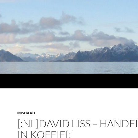
MISDAAD
[:NL]DAVID LISS – HAND
IN KOFFIE[:]