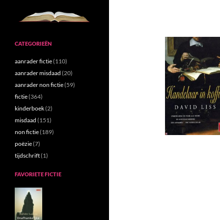
CATEGORIEËN
aanrader fictie
(110)
aanrader misdaad
(20)
aanrader non fictie
(59)
fictie
(364)
kinderboek
(2)
misdaad
(151)
non fictie
(189)
poëzie
(7)
tijdschrift
(1)
FAVORIETE FICTIE