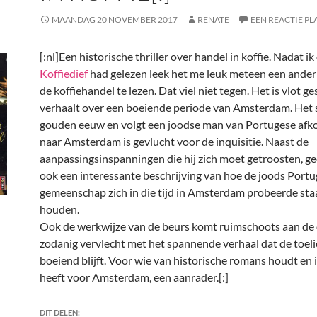
MAANDAG 20 NOVEMBER 2017
RENATE
EEN REACTIE PL
[:nl]
Een historische thriller over handel in koffie. Nadat i
Koffiedief
had gelezen leek het me leuk meteen een ander
de koffiehandel te lezen. Dat viel niet tegen. Het is vlot g
verhaalt over een boeiende periode van Amsterdam. Het s
gouden eeuw en volgt een joodse man van Portugese afk
naar Amsterdam is gevlucht voor de inquisitie. Naast de
aanpassingsinspanningen die hij zich moet getroosten, ge
ook een interessante beschrijving van hoe de joods Port
gemeenschap zich in die tijd in Amsterdam probeerde sta
houden.
Ook de werkwijze van de beurs komt ruimschoots aan de 
zodanig vervlecht met het spannende verhaal dat de toeli
boeiend blijft. Voor wie van historische romans houdt en 
heeft voor Amsterdam, een aanrader.[:]
DIT DELEN: