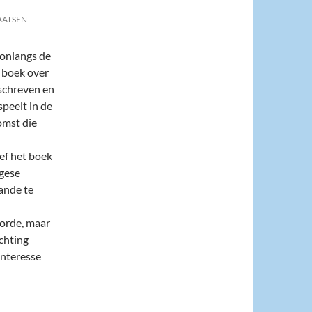
AATSEN
k onlangs de
 boek over
eschreven en
peelt in de
omst die
ef het boek
ugese
ande te
orde, maar
chting
interesse