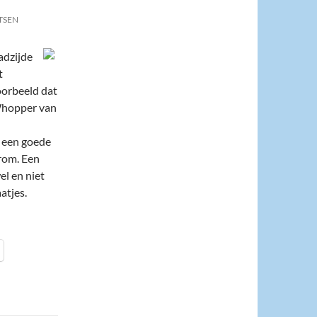
TSEN
adzijde
t
voorbeeld dat
Whopper van
n een goede
rom. Een
el en niet
atjes.