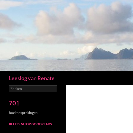
Zoeken
Leeslog van Renate
Zoeken
naar:
701
boekbesprekingen
IK LEES NU OP GOODREADS