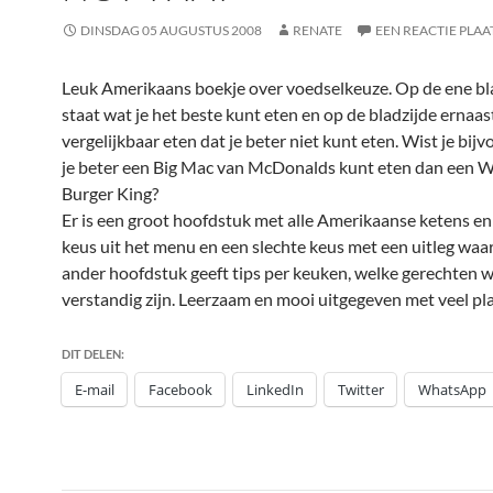
DINSDAG 05 AUGUSTUS 2008
RENATE
EEN REACTIE PLAA
Leuk Amerikaans boekje over voedselkeuze. Op de ene bl
staat wat je het beste kunt eten en op de bladzijde ernaas
vergelijkbaar eten dat je beter niet kunt eten. Wist je bij
je beter een Big Mac van McDonalds kunt eten dan een 
Burger King?
Er is een groot hoofdstuk met alle Amerikaanse ketens e
keus uit het menu en een slechte keus met een uitleg waa
ander hoofdstuk geeft tips per keuken, welke gerechten w
verstandig zijn. Leerzaam en mooi uitgegeven met veel pla
DIT DELEN:
E-mail
Facebook
LinkedIn
Twitter
WhatsApp