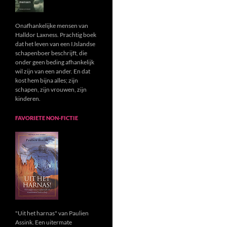
Onafhankelijke mensen van
Halldor Laxness. Prachtig boek
dat het leven van een IJslandse
schapenboer beschrijft, die
onder geen beding afhankelijk
wil zijn van een ander. En dat
kost hem bijna alles; zijn
schapen, zijn vrouwen, zijn
kinderen.
FAVORIETE NON-FICTIE
"Uit het harnas" van Paulien
Assink. Een uitermate