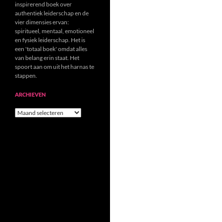
inspirerend boek over
authentiek leiderschap en de
vier dimensies ervan:
spiritueel, mentaal, emotioneel
en fysiek leiderschap. Het is
een 'totaal boek' omdat alles
van belang erin staat. Het
spoort aan om uit het harnas te
stappen.
ARCHIEVEN
Archieven