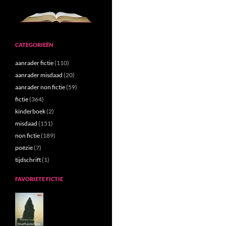
CATEGORIEËN
aanrader fictie
(110)
aanrader misdaad
(20)
aanrader non fictie
(59)
fictie
(364)
kinderboek
(2)
misdaad
(151)
non fictie
(189)
poëzie
(7)
tijdschrift
(1)
FAVORIETE FICTIE