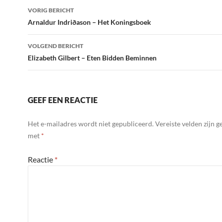
Bericht
VORIG BERICHT
navigatie
Arnaldur Indriðason – Het Koningsboek
VOLGEND BERICHT
Elizabeth Gilbert – Eten Bidden Beminnen
GEEF EEN REACTIE
Het e-mailadres wordt niet gepubliceerd.
Vereiste velden zijn 
met
*
Reactie
*