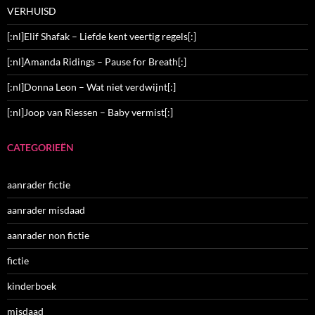
VERHUISD
[:nl]Elif Shafak – Liefde kent veertig regels[:]
[:nl]Amanda Ridings – Pause for Breath[:]
[:nl]Donna Leon – Wat niet verdwijnt[:]
[:nl]Joop van Riessen – Baby vermist[:]
CATEGORIEËN
aanrader fictie
aanrader misdaad
aanrader non fictie
fictie
kinderboek
misdaad