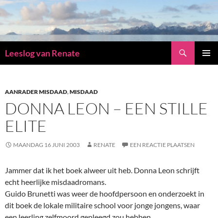
Zoeken
Leeslog van Renate
GA
PRIMAI
NAAR
MENU
DE
INHOUD
AANRADER MISDAAD
,
MISDAAD
DONNA LEON – EEN STILLE
ELITE
MAANDAG 16 JUNI 2003
RENATE
EEN REACTIE PLAATSEN
Jammer dat ik het boek alweer uit heb. Donna Leon schrijft
echt heerlijke misdaadromans.
Guido Brunetti was weer de hoofdpersoon en onderzoekt in
dit boek de lokale militaire school voor jonge jongens, waar
een leerling zelfmoord gepleegd zou hebben.