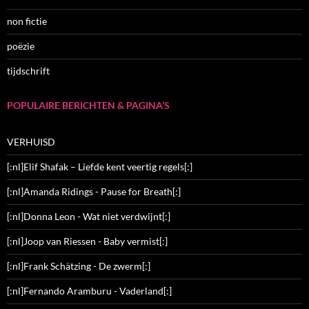
non fictie
poëzie
tijdschrift
POPULAIRE BERICHTEN & PAGINA’S
VERHUISD
[:nl]Elif Shafak – Liefde kent veertig regels[:]
[:nl]Amanda Ridings - Pause for Breath[:]
[:nl]Donna Leon - Wat niet verdwijnt[:]
[:nl]Joop van Riessen - Baby vermist[:]
[:nl]Frank Schätzing - De zwerm[:]
[:nl]Fernando Aramburu - Vaderland[:]