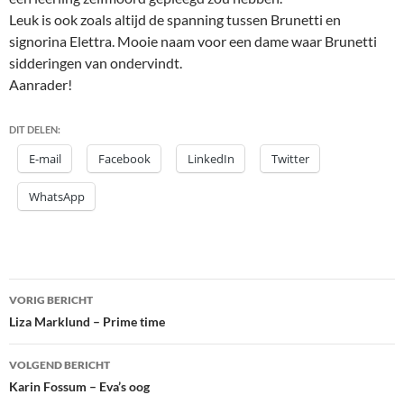
Leuk is ook zoals altijd de spanning tussen Brunetti en
signorina Elettra. Mooie naam voor een dame waar Brunetti
sidderingen van ondervindt.
Aanrader!
DIT DELEN:
E-mail
Facebook
LinkedIn
Twitter
WhatsApp
Bericht
VORIG BERICHT
navigatie
Liza Marklund – Prime time
VOLGEND BERICHT
Karin Fossum – Eva’s oog