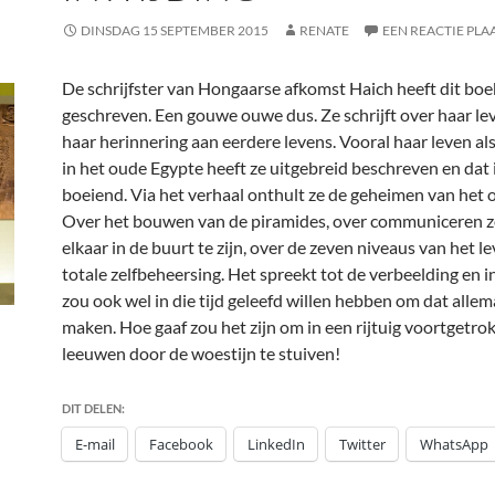
DINSDAG 15 SEPTEMBER 2015
RENATE
EEN REACTIE PLA
De schrijfster van Hongaarse afkomst Haich heeft dit boe
geschreven. Een gouwe ouwe dus. Ze schrijft over haar le
haar herinnering aan eerdere levens. Vooral haar leven als
in het oude Egypte heeft ze uitgebreid beschreven en dat 
boeiend. Via het verhaal onthult ze de geheimen van het 
Over het bouwen van de piramides, over communiceren z
elkaar in de buurt te zijn, over de zeven niveaus van het l
totale zelfbeheersing. Het spreekt tot de verbeelding en in
zou ook wel in die tijd geleefd willen hebben om dat allem
maken. Hoe gaaf zou het zijn om in een rijtuig voortgetr
leeuwen door de woestijn te stuiven!
DIT DELEN:
E-mail
Facebook
LinkedIn
Twitter
WhatsApp