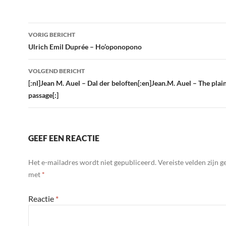
Bericht
VORIG BERICHT
navigatie
Ulrich Emil Duprée – Ho’oponopono
VOLGEND BERICHT
[:nl]Jean M. Auel – Dal der beloften[:en]Jean.M. Auel – The plain
passage[:]
GEEF EEN REACTIE
Het e-mailadres wordt niet gepubliceerd.
Vereiste velden zijn 
met
*
Reactie
*