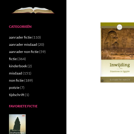
CATEGORIEËN
aanrader fictie
(110)
aanrader misdaad
(20)
aanrader non fictie
(59)
fictie
(364)
kinderboek
(2)
misdaad
(151)
non fictie
(189)
poëzie
(7)
tijdschrift
(1)
FAVORIETE FICTIE