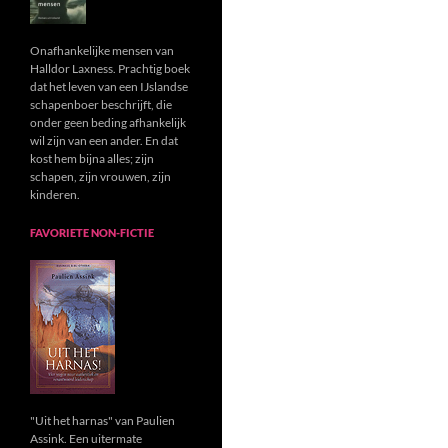
Onafhankelijke mensen van
Halldor Laxness. Prachtig boek
dat het leven van een IJslandse
schapenboer beschrijft, die
onder geen beding afhankelijk
wil zijn van een ander. En dat
kost hem bijna alles; zijn
schapen, zijn vrouwen, zijn
kinderen.
FAVORIETE NON-FICTIE
"Uit het harnas" van Paulien
Assink. Een uitermate