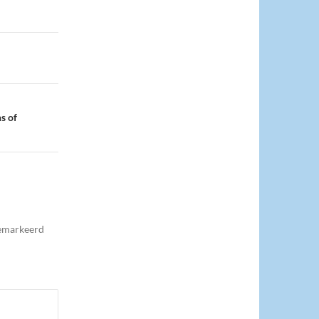
s of
gemarkeerd