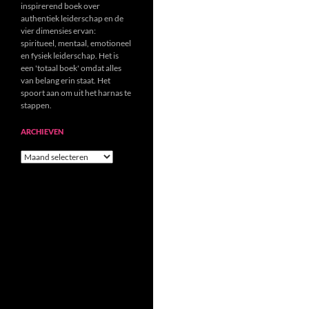
inspirerend boek over
authentiek leiderschap en de
vier dimensies ervan:
spiritueel, mentaal, emotioneel
en fysiek leiderschap. Het is
een 'totaal boek' omdat alles
van belang erin staat. Het
spoort aan om uit het harnas te
stappen.
ARCHIEVEN
Archieven