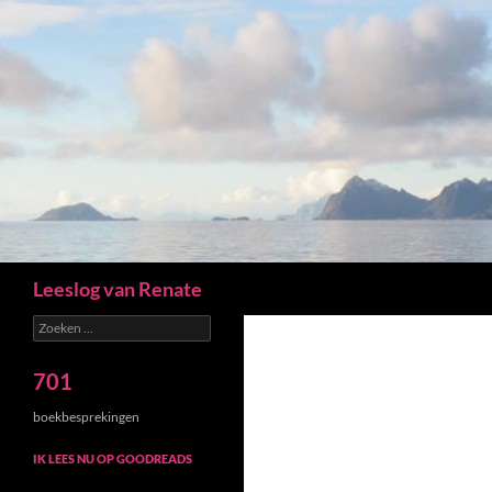
Zoeken
Leeslog van Renate
Zoeken
naar:
701
boekbesprekingen
IK LEES NU OP GOODREADS