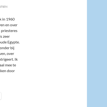
ATSEN
k in 1960
ven en over
 priesteres
is zeer
oude Egypte.
onder bij
even, over
trigeert. Ik
aal mee te
okken door