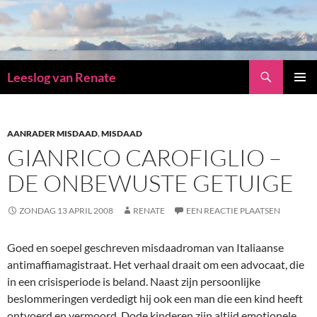
Zoeken
Leeslog van Renate
GA
PRIMAI
NAAR
MENU
DE
INHOUD
AANRADER MISDAAD
,
MISDAAD
GIANRICO CAROFIGLIO –
DE ONBEWUSTE GETUIGE
ZONDAG 13 APRIL 2008
RENATE
EEN REACTIE PLAATSEN
Goed en soepel geschreven misdaadroman van Italiaanse
antimaffiamagistraat. Het verhaal draait om een advocaat, die
in een crisisperiode is beland. Naast zijn persoonlijke
beslommeringen verdedigt hij ook een man die een kind heeft
ontvoerd en vermoord. Dode kinderen zijn altijd emotionele