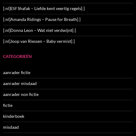
[:nl]Elif Shafak – Liefde kent veertig regels[:]
[:nl]Amanda Ridings – Pause for Breath[:]
[:nl]Donna Leon – Wat niet verdwijnt[:]
[:nl]Joop van Riessen – Baby vermist[:]
CATEGORIEËN
aanrader fictie
aanrader misdaad
aanrader non fictie
fictie
kinderboek
misdaad