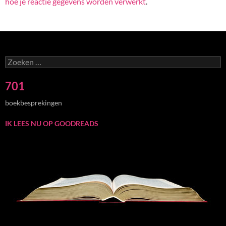
hoe je reactie gegevens worden verwerkt
.
Zoeken
naar:
701
boekbesprekingen
IK LEES NU OP GOODREADS