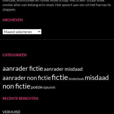
mentaal, emotioneel en fysiek leiderschap. Het is een 'totaal boek'
omdat alles van belang erin staat. Het spoort aan om uit het harnas te
stappen.
ARCHIEVEN
Archieven
CATEGORIEËN
aanrader fictie
aanrader misdaad
fictie
misdaad
aanrader non fictie
kinderboek
non fictie
poëzie
tijdschrift
RECENTE BERICHTEN
VERHUISD