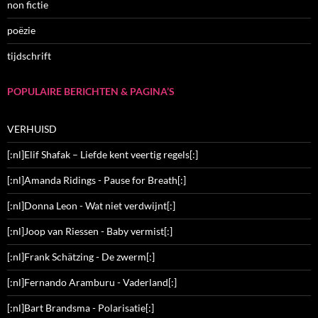
non fictie
poëzie
tijdschrift
POPULAIRE BERICHTEN & PAGINA’S
VERHUISD
[:nl]Elif Shafak – Liefde kent veertig regels[:]
[:nl]Amanda Ridings - Pause for Breath[:]
[:nl]Donna Leon - Wat niet verdwijnt[:]
[:nl]Joop van Riessen - Baby vermist[:]
[:nl]Frank Schätzing - De zwerm[:]
[:nl]Fernando Aramburu - Vaderland[:]
[:nl]Bart Brandsma - Polarisatie[:]