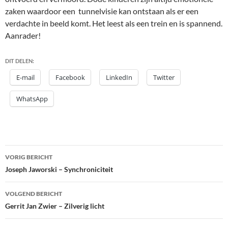
zaken waardoor een tunnelvisie kan ontstaan als er een
verdachte in beeld komt. Het leest als een trein en is spannend.
Aanrader!
DIT DELEN:
E-mail
Facebook
LinkedIn
Twitter
WhatsApp
Bericht
VORIG BERICHT
navigatie
Joseph Jaworski – Synchroniciteit
VOLGEND BERICHT
Gerrit Jan Zwier – Zilverig licht