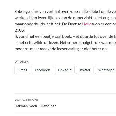
Sober geschreven verhaal over zussen die allebei op de v
werken. Hun leven lijkt zo aan de oppervlakte niet erg sp
maar onderhuids leeft het. De Deense
Helle
won er een pr
2005.
Ik vond het een beetje saai boek. Het duurde tot over de 
ik het echt wilde uitlezen. Het sobere taalgebruik was mi
modern, maar maakt de leeservaring er niet beter op.
DIT DELEN:
E-mail
Facebook
LinkedIn
Twitter
WhatsApp
Bericht
VORIG BERICHT
navigatie
Herman Koch – Het diner