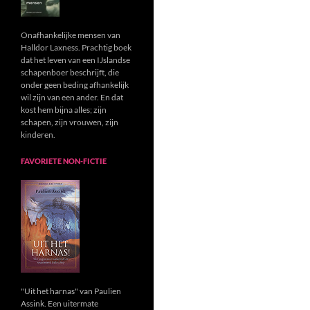
Onafhankelijke mensen van
Halldor Laxness. Prachtig boek
dat het leven van een IJslandse
schapenboer beschrijft, die
onder geen beding afhankelijk
wil zijn van een ander. En dat
kost hem bijna alles; zijn
schapen, zijn vrouwen, zijn
kinderen.
FAVORIETE NON-FICTIE
"Uit het harnas" van Paulien
Assink. Een uitermate