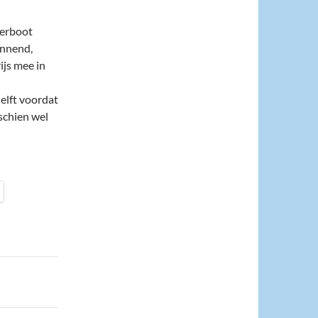
eerboot
annend,
ijs mee in
helft voordat
sschien wel