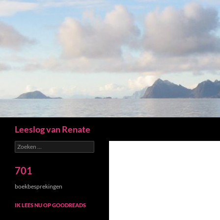
Zoeken
Leeslog van Renate
Zoeken
naar:
701
boekbesprekingen
IK LEES NU OP GOODREADS