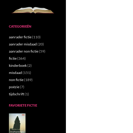
CATEGORIEËN
aanrader fictie
(110)
aanrader misdaad
(20)
aanrader non fictie
(59)
fictie
(364)
kinderboek
(2)
misdaad
(151)
non fictie
(189)
poëzie
(7)
tijdschrift
(1)
FAVORIETE FICTIE