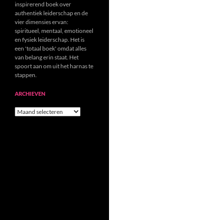
inspirerend boek over
authentiek leiderschap en de
vier dimensies ervan:
spiritueel, mentaal, emotioneel
en fysiek leiderschap. Het is
een 'totaal boek' omdat alles
van belang erin staat. Het
spoort aan om uit het harnas te
stappen.
ARCHIEVEN
Archieven