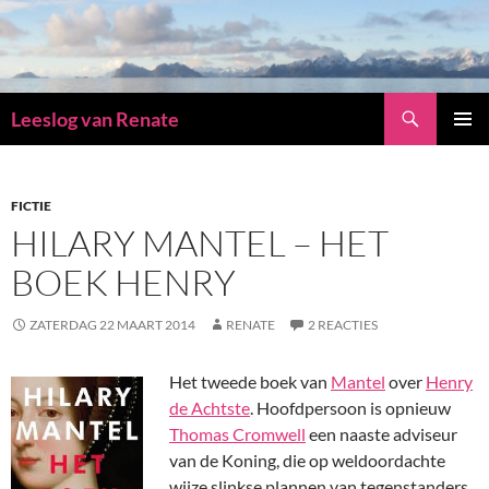
Zoeken
Leeslog van Renate
GA
PRIMAI
NAAR
MENU
DE
INHOUD
FICTIE
HILARY MANTEL – HET
BOEK HENRY
ZATERDAG 22 MAART 2014
RENATE
2 REACTIES
Het tweede boek van
Mantel
over
Henry
de Achtste
. Hoofdpersoon is opnieuw
Thomas Cromwell
een naaste adviseur
van de Koning, die op weldoordachte
wijze slinkse plannen van tegenstanders