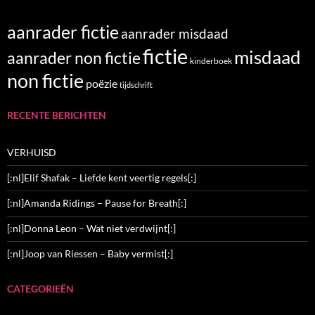
aanrader fictie
aanrader misdaad
fictie
misdaad
aanrader non fictie
kinderboek
non fictie
poëzie
tijdschrift
RECENTE BERICHTEN
VERHUISD
[:nl]Elif Shafak – Liefde kent veertig regels[:]
[:nl]Amanda Ridings – Pause for Breath[:]
[:nl]Donna Leon – Wat niet verdwijnt[:]
[:nl]Joop van Riessen – Baby vermist[:]
CATEGORIEËN