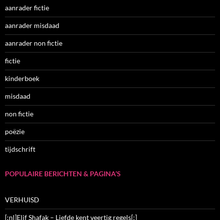
aanrader fictie
aanrader misdaad
aanrader non fictie
fictie
kinderboek
misdaad
non fictie
poëzie
tijdschrift
POPULAIRE BERICHTEN & PAGINA’S
VERHUISD
[:nl]Elif Shafak – Liefde kent veertig regels[:]