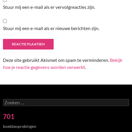
Stuur mij een e-mail als er vervolgreacties zijn.
Stuur mij een e-mail als er nieuwe berichten zijn.
Deze site gebruikt Akismet om spam te verminderen.
Bekijk
hoe je reactie gegevens worden verwerkt
.
Zoeken
naar:
701
boekbesprekingen