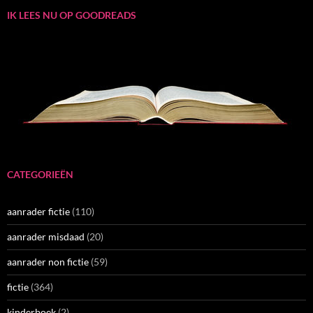
IK LEES NU OP GOODREADS
CATEGORIEËN
aanrader fictie
(110)
aanrader misdaad
(20)
aanrader non fictie
(59)
fictie
(364)
kinderboek
(2)