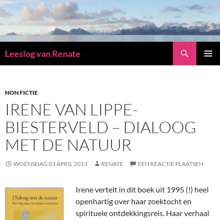
Zoeken
Leeslog van Renate
GA
PRIMAI
NAAR
MENU
DE
INHOUD
NON FICTIE
IRENE VAN LIPPE-
BIESTERVELD – DIALOOG
MET DE NATUUR
WOENSDAG 03 APRIL 2013
RENATE
EEN REACTIE PLAATSEN
Irene vertelt in dit boek uit 1995 (!) heel
openhartig over haar zoektocht en
spirituele ontdekkingsreis. Haar verhaal