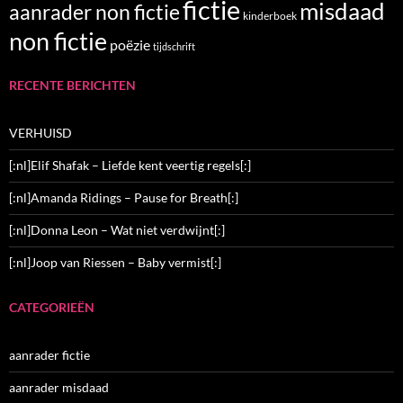
fictie
misdaad
aanrader non fictie
kinderboek
non fictie
poëzie
tijdschrift
RECENTE BERICHTEN
VERHUISD
[:nl]Elif Shafak – Liefde kent veertig regels[:]
[:nl]Amanda Ridings – Pause for Breath[:]
[:nl]Donna Leon – Wat niet verdwijnt[:]
[:nl]Joop van Riessen – Baby vermist[:]
CATEGORIEËN
aanrader fictie
aanrader misdaad