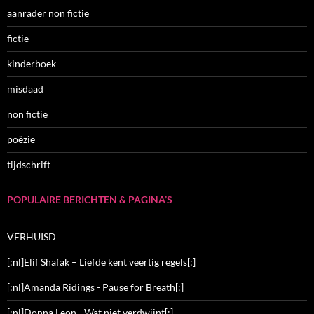
aanrader non fictie
fictie
kinderboek
misdaad
non fictie
poëzie
tijdschrift
POPULAIRE BERICHTEN & PAGINA’S
VERHUISD
[:nl]Elif Shafak – Liefde kent veertig regels[:]
[:nl]Amanda Ridings - Pause for Breath[:]
[:nl]Donna Leon - Wat niet verdwijnt[:]