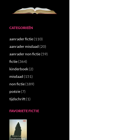
CATEGORIEËN
aanrader fictie
(110)
aanrader misdaad
(20)
aanrader non fictie
(59)
fictie
(364)
kinderboek
(2)
misdaad
(151)
non fictie
(189)
poëzie
(7)
tijdschrift
(1)
FAVORIETE FICTIE