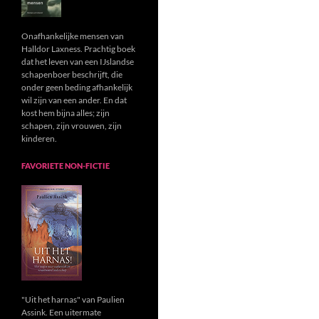
Onafhankelijke mensen van
Halldor Laxness. Prachtig boek
dat het leven van een IJslandse
schapenboer beschrijft, die
onder geen beding afhankelijk
wil zijn van een ander. En dat
kost hem bijna alles; zijn
schapen, zijn vrouwen, zijn
kinderen.
FAVORIETE NON-FICTIE
"Uit het harnas" van Paulien
Assink. Een uitermate