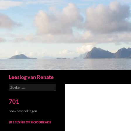
Zoeken
Leeslog van Renate
Zoeken
naar:
701
boekbesprekingen
IK LEES NU OP GOODREADS