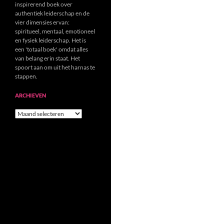
inspirerend boek over
authentiek leiderschap en de
vier dimensies ervan:
spiritueel, mentaal, emotioneel
en fysiek leiderschap. Het is
een 'totaal boek' omdat alles
van belang erin staat. Het
spoort aan om uit het harnas te
stappen.
ARCHIEVEN
Archieven