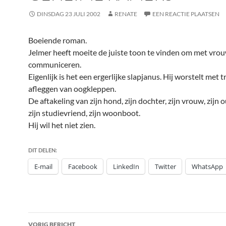
DINSDAG 23 JULI 2002
RENATE
EEN REACTIE PLAATSEN
Boeiende roman.
Jelmer heeft moeite de juiste toon te vinden om met vro
communiceren.
Eigenlijk is het een ergerlijke slapjanus. Hij worstelt met 
afleggen van oogkleppen.
De aftakeling van zijn hond, zijn dochter, zijn vrouw, zijn o
zijn studievriend, zijn woonboot.
Hij wil het niet zien.
DIT DELEN:
E-mail
Facebook
LinkedIn
Twitter
WhatsApp
Bericht
VORIG BERICHT