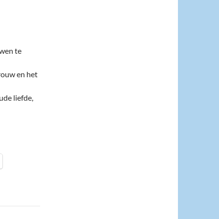
uwen te
trouw en het
ude liefde,