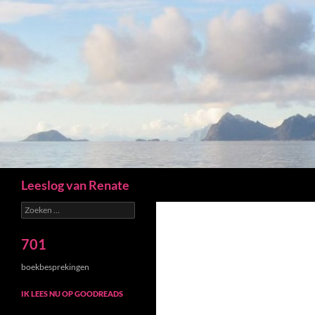
Zoeken
Leeslog van Renate
Zoeken
naar:
701
boekbesprekingen
IK LEES NU OP GOODREADS