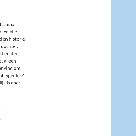
ts, maar
llen alle
d en historie
 dochter.
nkbeelden,
t al een
er vind om
t eigenlijk?
ijk is daar