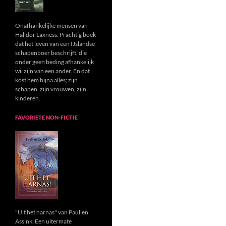
Onafhankelijke mensen van
Halldor Laxness. Prachtig boek
dat het leven van een IJslandse
schapenboer beschrijft, die
onder geen beding afhankelijk
wil zijn van een ander. En dat
kost hem bijna alles; zijn
schapen, zijn vrouwen, zijn
kinderen.
FAVORIETE NON-FICTIE
"Uit het harnas" van Paulien
Assink. Een uitermate