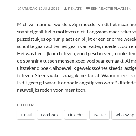
VRIJDAG 15 JULI 2011
RENATE
EEN REACTIE PLAATSEN
Mich wil marinier worden. Zijn moeder vindt het maar nie
snapt eigenlijk zijn motieven niet. Langzaam maar zeker va
puzzelstukjes op hun plaats en blijkt er een enorme werel
schuil te gaan achter het gezin van vader, moeder, zoon en
Het was heerlijk om te lezen, goed geschreven, mooie de
de spanning tussen mensen goed voelbaar gemaakt. Al me
uitstekend boek, alhoewel ik geweldsscènes steeds lastig
te lezen. Steeds vaker vraag ik me dan af: Waarom lees ik di
Is dit geen gif waar ik onnodig angstig van word? Uiteindel
nauwelijks reden voor, maar toch.
DIT DELEN:
E-mail
Facebook
LinkedIn
Twitter
WhatsApp