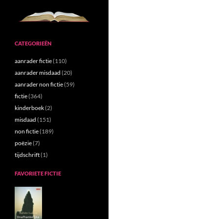
CATEGORIEËN
aanrader fictie
(110)
aanrader misdaad
(20)
aanrader non fictie
(59)
fictie
(364)
kinderboek
(2)
misdaad
(151)
non fictie
(189)
poëzie
(7)
tijdschrift
(1)
FAVORIETE FICTIE