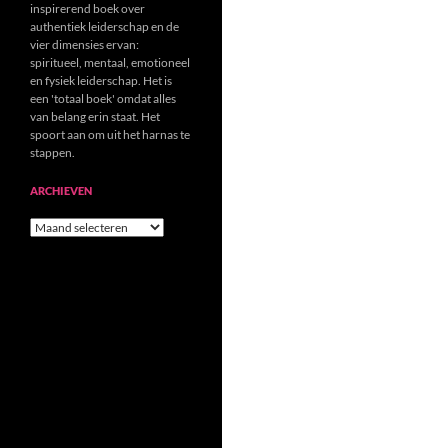
inspirerend boek over
authentiek leiderschap en de
vier dimensies ervan:
spiritueel, mentaal, emotioneel
en fysiek leiderschap. Het is
een 'totaal boek' omdat alles
van belang erin staat. Het
spoort aan om uit het harnas te
stappen.
ARCHIEVEN
Archieven