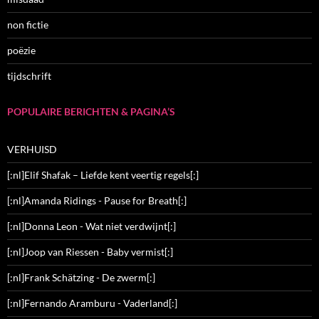
non fictie
poëzie
tijdschrift
POPULAIRE BERICHTEN & PAGINA’S
VERHUISD
[:nl]Elif Shafak – Liefde kent veertig regels[:]
[:nl]Amanda Ridings - Pause for Breath[:]
[:nl]Donna Leon - Wat niet verdwijnt[:]
[:nl]Joop van Riessen - Baby vermist[:]
[:nl]Frank Schätzing - De zwerm[:]
[:nl]Fernando Aramburu - Vaderland[:]