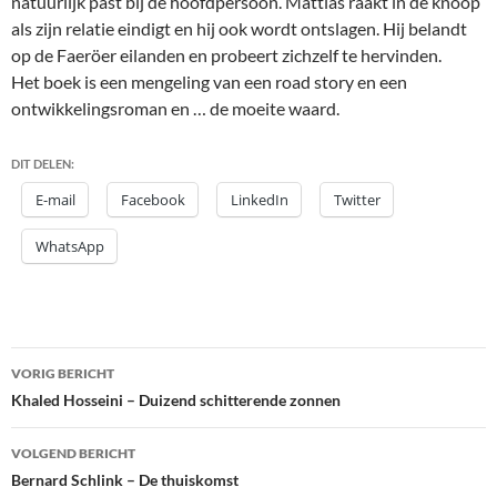
natuurlijk past bij de hoofdpersoon. Mattias raakt in de knoop
als zijn relatie eindigt en hij ook wordt ontslagen. Hij belandt
op de Faeröer eilanden en probeert zichzelf te hervinden.
Het boek is een mengeling van een road story en een
ontwikkelingsroman en … de moeite waard.
DIT DELEN:
E-mail
Facebook
LinkedIn
Twitter
WhatsApp
Bericht
VORIG BERICHT
navigatie
Khaled Hosseini – Duizend schitterende zonnen
VOLGEND BERICHT
Bernard Schlink – De thuiskomst