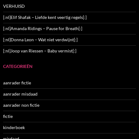
VERHUISD
[:nl]Elif Shafak – Liefde kent veertig regels[:]
[:nl]Amanda Ridings – Pause for Breath[:]
[:nl]Donna Leon – Wat niet verdwijnt[:]
[:nl]Joop van Riessen – Baby vermist[:]
CATEGORIEËN
aanrader fictie
aanrader misdaad
aanrader non fictie
fictie
kinderboek
misdaad