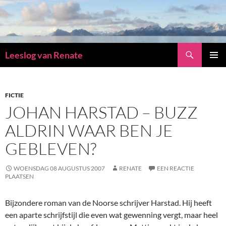
Zoeken
Leeslog van Renate
GA
PRIMAI
NAAR
MENU
DE
INHOUD
FICTIE
JOHAN HARSTAD – BUZZ
ALDRIN WAAR BEN JE
GEBLEVEN?
WOENSDAG 08 AUGUSTUS 2007
RENATE
EEN REACTIE
PLAATSEN
Bijzondere roman van de Noorse schrijver Harstad. Hij heeft
een aparte schrijfstijl die even wat gewenning vergt, maar heel