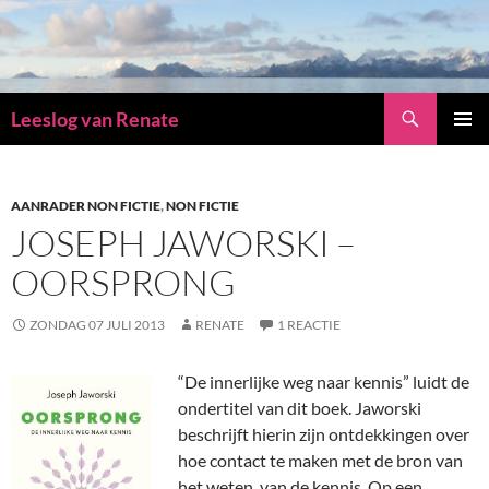
Zoeken
Leeslog van Renate
GA
PRIMAI
NAAR
MENU
DE
INHOUD
AANRADER NON FICTIE
,
NON FICTIE
JOSEPH JAWORSKI –
OORSPRONG
ZONDAG 07 JULI 2013
RENATE
1 REACTIE
“De innerlijke weg naar kennis” luidt de
ondertitel van dit boek. Jaworski
beschrijft hierin zijn ontdekkingen over
hoe contact te maken met de bron van
het weten, van de kennis. Op een