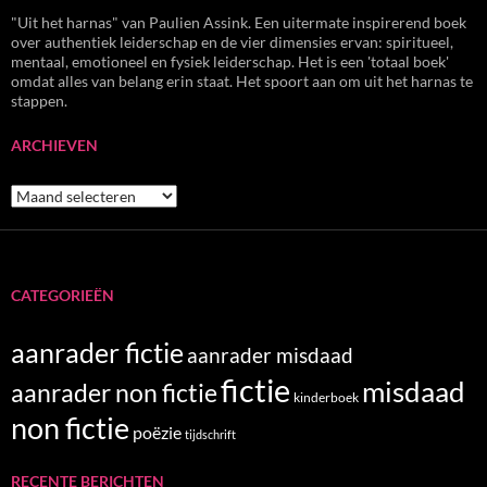
"Uit het harnas" van Paulien Assink. Een uitermate inspirerend boek
over authentiek leiderschap en de vier dimensies ervan: spiritueel,
mentaal, emotioneel en fysiek leiderschap. Het is een 'totaal boek'
omdat alles van belang erin staat. Het spoort aan om uit het harnas te
stappen.
ARCHIEVEN
Archieven
CATEGORIEËN
aanrader fictie
aanrader misdaad
fictie
misdaad
aanrader non fictie
kinderboek
non fictie
poëzie
tijdschrift
RECENTE BERICHTEN