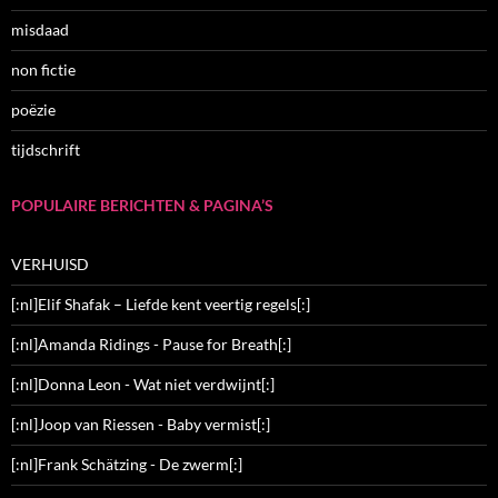
misdaad
non fictie
poëzie
tijdschrift
POPULAIRE BERICHTEN & PAGINA’S
VERHUISD
[:nl]Elif Shafak – Liefde kent veertig regels[:]
[:nl]Amanda Ridings - Pause for Breath[:]
[:nl]Donna Leon - Wat niet verdwijnt[:]
[:nl]Joop van Riessen - Baby vermist[:]
[:nl]Frank Schätzing - De zwerm[:]