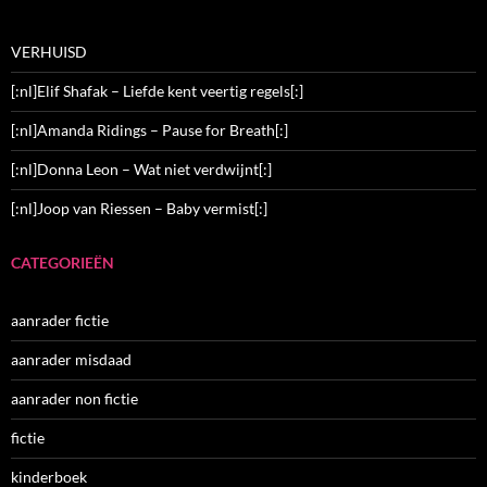
VERHUISD
[:nl]Elif Shafak – Liefde kent veertig regels[:]
[:nl]Amanda Ridings – Pause for Breath[:]
[:nl]Donna Leon – Wat niet verdwijnt[:]
[:nl]Joop van Riessen – Baby vermist[:]
CATEGORIEËN
aanrader fictie
aanrader misdaad
aanrader non fictie
fictie
kinderboek