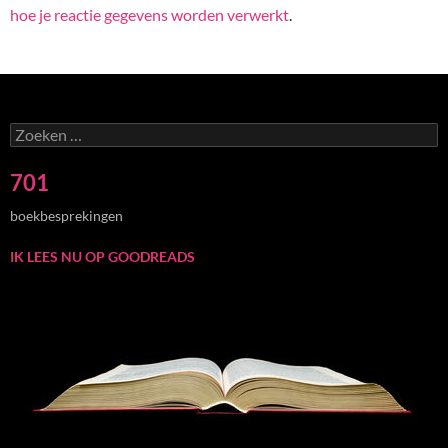
hoe je reactie gegevens worden verwerkt
.
Zoeken
naar:
701
boekbesprekingen
IK LEES NU OP GOODREADS