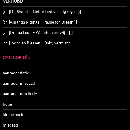
VERHUISD
[:nl]Elif Shafak – Liefde kent veertig regels[:]
[:nl]Amanda Ridings – Pause for Breath[:]
[:nl]Donna Leon – Wat niet verdwijnt[:]
[:nl]Joop van Riessen – Baby vermist[:]
CATEGORIEËN
aanrader fictie
aanrader misdaad
aanrader non fictie
fictie
kinderboek
misdaad