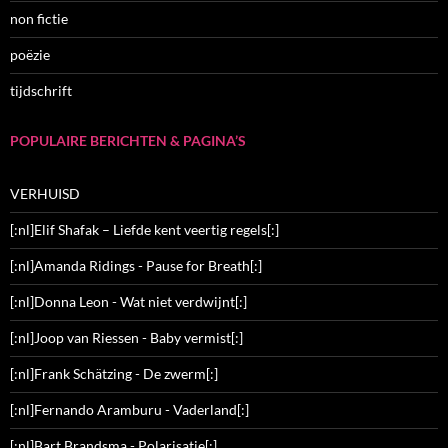
non fictie
poëzie
tijdschrift
POPULAIRE BERICHTEN & PAGINA’S
VERHUISD
[:nl]Elif Shafak – Liefde kent veertig regels[:]
[:nl]Amanda Ridings - Pause for Breath[:]
[:nl]Donna Leon - Wat niet verdwijnt[:]
[:nl]Joop van Riessen - Baby vermist[:]
[:nl]Frank Schätzing - De zwerm[:]
[:nl]Fernando Aramburu - Vaderland[:]
[:nl]Bart Brandsma - Polarisatie[:]