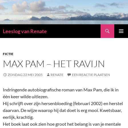
Zoeken
Leeslog van Renate
GA
PRIMAI
NAAR
MENU
DE
INHOUD
FICTIE
MAX PAM – HET RAVIJN
ZONDAG 22 MEI 2005
RENATE
EEN REACTIE PLAATSEN
Indringende autobiografische roman van Max Pam, die ik in
één keer wilde uitlezen.
Hij schrijft over zijn hersenbloeding (februari 2002) en herstel
daarvan. De wijze waarop hij dat doet is erg mooi. Kwetsbaar,
eerlijk, krachtig.
Het boek laat ook zien hoe groot het belang is van je mentale