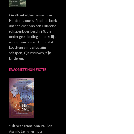
Onafhankelijke mensen van
Halldor Laxness. Prachtig boek
dat het leven van een IJslandse
schapenboer beschrijft, die
onder geen beding afhankelijk
wil zijn van een ander. En dat
kost hem bijna alles; zijn
schapen, zijn vrouwen, zijn
kinderen.
FAVORIETE NON-FICTIE
"Uit het harnas" van Paulien
Assink. Een uitermate