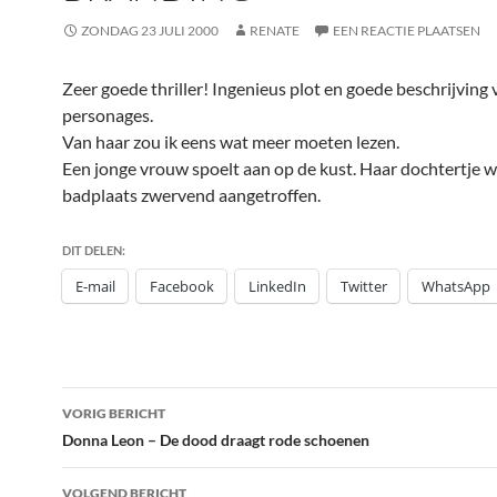
ZONDAG 23 JULI 2000
RENATE
EEN REACTIE PLAATSEN
Zeer goede thriller! Ingenieus plot en goede beschrijving 
personages.
Van haar zou ik eens wat meer moeten lezen.
Een jonge vrouw spoelt aan op de kust. Haar dochtertje w
badplaats zwervend aangetroffen.
DIT DELEN:
E-mail
Facebook
LinkedIn
Twitter
WhatsApp
Bericht
VORIG BERICHT
navigatie
Donna Leon – De dood draagt rode schoenen
VOLGEND BERICHT