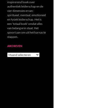
inspirerend boek over
authentiek leiderschap en de
vier dimensies ervan:
spiritueel, mentaal, emotioneel
en fysiek leiderschap. Het is
een 'totaal boek' omdat alles
van belang erin staat. Het
spoort aan om uit het harnas te
stappen.
ARCHIEVEN
Archieven