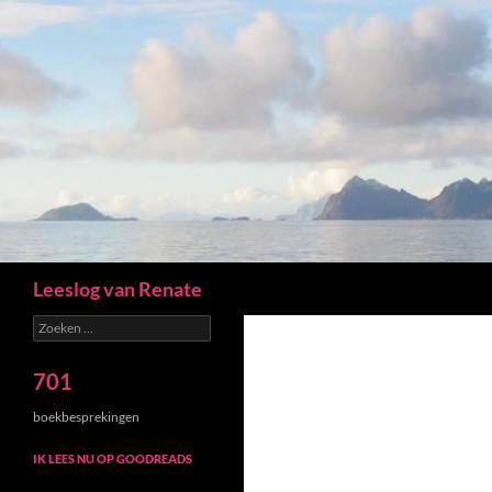
Zoeken
Leeslog van Renate
Zoeken
naar:
701
boekbesprekingen
IK LEES NU OP GOODREADS