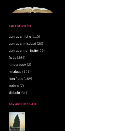
CATEGORIEËN
aanrader fictie
(110)
aanrader misdaad
(20)
aanrader non fictie
(59)
fictie
(364)
kinderboek
(2)
misdaad
(151)
non fictie
(189)
poëzie
(7)
tijdschrift
(1)
FAVORIETE FICTIE