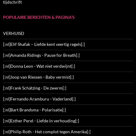
tijdschrift
POPULAIRE BERICHTEN & PAGINA’S
VERHUISD
[:nl]Elif Shafak – Liefde kent veertig regels[:]
[:nl]Amanda Ridings - Pause for Breath[:]
[:nl]Donna Leon - Wat niet verdwijnt[:]
[:nl]Joop van Riessen - Baby vermist[:]
[:nl]Frank Schätzing - De zwerm[:]
[:nl]Fernando Aramburu - Vaderland[:]
[:nl]Bart Brandsma - Polarisatie[:]
[:nl]Esther Perel - Liefde in verhouding[:]
[:nl]Philip Roth - Het complot tegen Amerika[:]