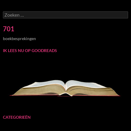
Zoeken
naar:
701
boekbesprekingen
IK LEES NU OP GOODREADS
CATEGORIEËN