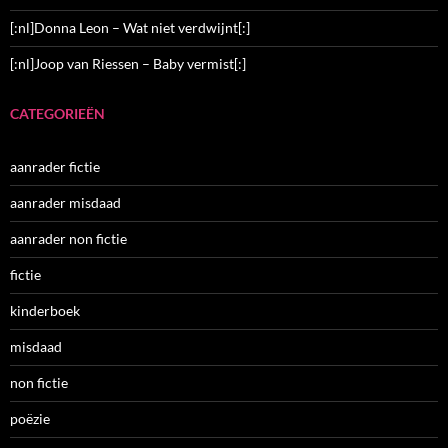
[:nl]Donna Leon – Wat niet verdwijnt[:]
[:nl]Joop van Riessen – Baby vermist[:]
CATEGORIEËN
aanrader fictie
aanrader misdaad
aanrader non fictie
fictie
kinderboek
misdaad
non fictie
poëzie