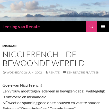
Zoeken
Leeslog van Renate
GA
PRIMAI
NAAR
MENU
DE
INHOUD
MISDAAD
NICCI FRENCH – DE
BEWOONDE WERELD
WOENSDAG 26 JUNI 2002
RENATE
EEN REACTIE PLAATSEN
Goeie van Nicci French!
Een vrouw moet tegen iedereen in bewijzen dat zij weldegelijk
is ontvoerd en mishandeld.
NF weet de spanning goed op te bouwen en vast te houden.
Beter dan “Onderhuids” en “De rode kamer”