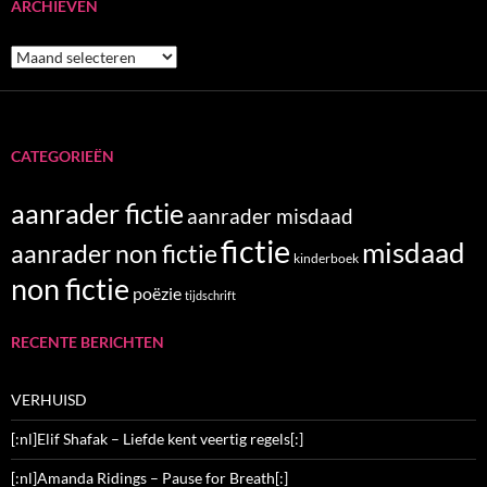
ARCHIEVEN
Archieven
CATEGORIEËN
aanrader fictie
aanrader misdaad
fictie
misdaad
aanrader non fictie
kinderboek
non fictie
poëzie
tijdschrift
RECENTE BERICHTEN
VERHUISD
[:nl]Elif Shafak – Liefde kent veertig regels[:]
[:nl]Amanda Ridings – Pause for Breath[:]