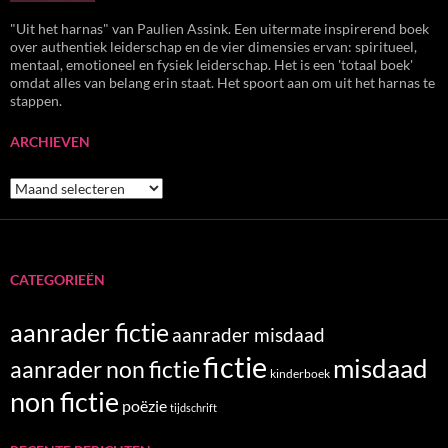
"Uit het harnas" van Paulien Assink. Een uitermate inspirerend boek
over authentiek leiderschap en de vier dimensies ervan: spiritueel,
mentaal, emotioneel en fysiek leiderschap. Het is een 'totaal boek'
omdat alles van belang erin staat. Het spoort aan om uit het harnas te
stappen.
ARCHIEVEN
Archieven
CATEGORIEËN
aanrader fictie
aanrader misdaad
fictie
misdaad
aanrader non fictie
kinderboek
non fictie
poëzie
tijdschrift