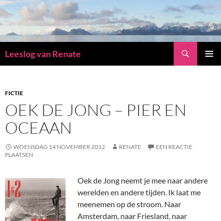
Zoeken
Leeslog van Renate
GA
PRIMAI
NAAR
MENU
DE
INHOUD
FICTIE
OEK DE JONG – PIER EN
OCEAAN
WOENSDAG 14 NOVEMBER 2012
RENATE
EEN REACTIE
PLAATSEN
Oek de Jong neemt je mee naar andere
werelden en andere tijden. Ik laat me
meenemen op de stroom. Naar
Amsterdam, naar Friesland, naar