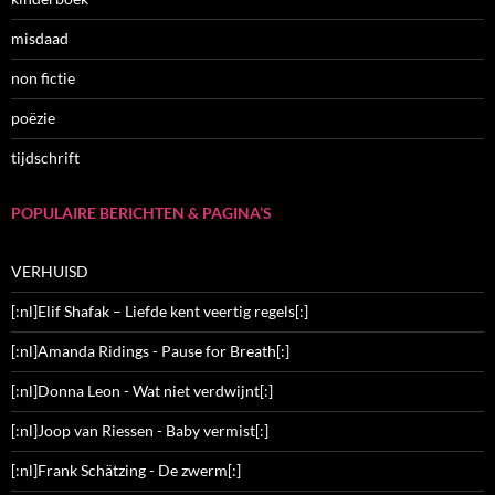
misdaad
non fictie
poëzie
tijdschrift
POPULAIRE BERICHTEN & PAGINA’S
VERHUISD
[:nl]Elif Shafak – Liefde kent veertig regels[:]
[:nl]Amanda Ridings - Pause for Breath[:]
[:nl]Donna Leon - Wat niet verdwijnt[:]
[:nl]Joop van Riessen - Baby vermist[:]
[:nl]Frank Schätzing - De zwerm[:]