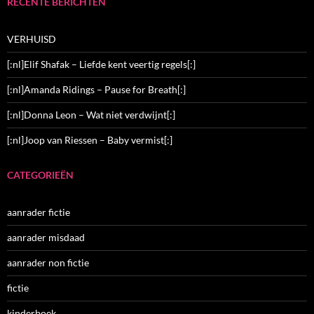
RECENTE BERICHTEN
VERHUISD
[:nl]Elif Shafak – Liefde kent veertig regels[:]
[:nl]Amanda Ridings – Pause for Breath[:]
[:nl]Donna Leon – Wat niet verdwijnt[:]
[:nl]Joop van Riessen – Baby vermist[:]
CATEGORIEËN
aanrader fictie
aanrader misdaad
aanrader non fictie
fictie
kinderboek