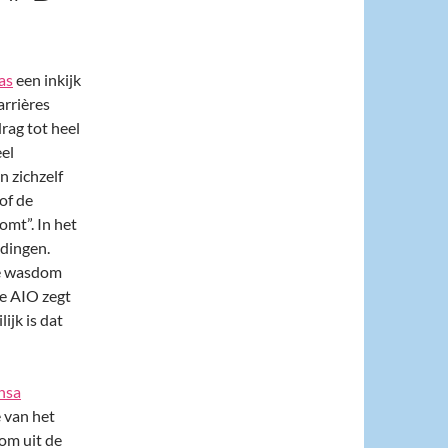
as
een inkijk
arrières
rag tot heel
eel
 zichzelf
 of de
omt”. In het
idingen.
le wasdom
e AIO zegt
ijk is dat
nsa
 van het
 om uit de