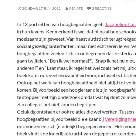
ZONDAG 17 JUNI 2012
RENATE
2 REACTIES
In 13 portretten van hoogbegaafden geeft
Jacqueline Luc
in hun levens. Kenmerkend is wel dat bijna al hun schoolc
moeizaam zijn geweest. Van haast autistisch terugtrekged
sociaal gezellig lanterfanten, maar niet echt leren leren. V
hoogbegaafden voelen zich zo onbegrepen dat ze sterk aan
gaan twijfelen. “Ben ik wel normaal?”, “Snap ik het nu niet,
anderen?” en “Laat maar, ik regel het wel zoals het mij uitk
boek komt ook veel eenzaamheid voor, inclusief echtsche
Ook op het werk kan hoogbegaafdheid niet altijd tot vol
komen. Bijvoorbeeld een hoogleraar die zijn hoogbegaafd
te stoppen met zijn onderzoek omdat wat hij doet zo moeil
zijn collega’s het niet zouden begrijpen…
Gelukkig ontstaan er ook relaties die wel werken. Tussen
hoogbegaafden bijvoorbeeld die elkaar bij
Vereniging Me
ontmoeten en zich (eindelijk) begrepen voelen. Het mooie
boek vind ik de innerlijke kracht van de geportretteerden