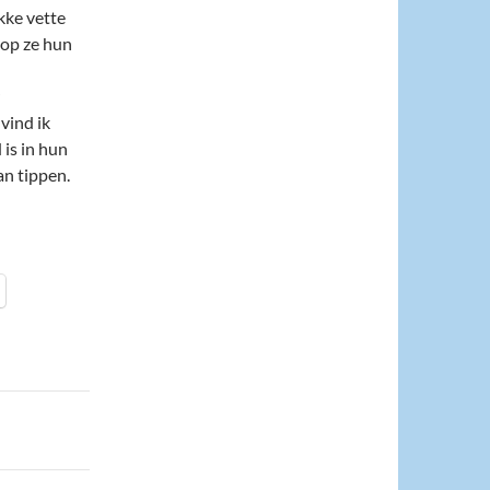
kke vette
rop ze hun
vind ik
is in hun
an tippen.