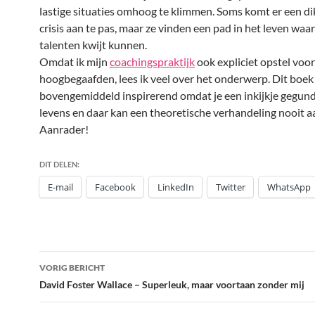
lastige situaties omhoog te klimmen. Soms komt er een di
crisis aan te pas, maar ze vinden een pad in het leven waa
talenten kwijt kunnen.
Omdat ik mijn
coachingspraktijk
ook expliciet opstel voor
hoogbegaafden, lees ik veel over het onderwerp. Dit boek 
bovengemiddeld inspirerend omdat je een inkijkje gegund 
levens en daar kan een theoretische verhandeling nooit a
Aanrader!
DIT DELEN:
E-mail
Facebook
LinkedIn
Twitter
WhatsApp
Bericht
VORIG BERICHT
navigatie
David Foster Wallace – Superleuk, maar voortaan zonder mij