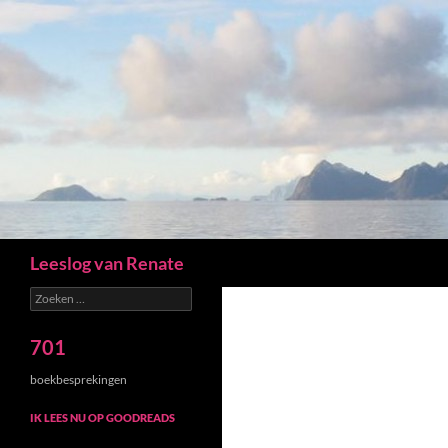
Zoeken
Leeslog van Renate
Zoeken
naar:
701
boekbesprekingen
IK LEES NU OP GOODREADS