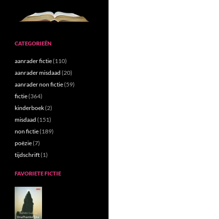
CATEGORIEËN
aanrader fictie
(110)
aanrader misdaad
(20)
aanrader non fictie
(59)
fictie
(364)
kinderboek
(2)
misdaad
(151)
non fictie
(189)
poëzie
(7)
tijdschrift
(1)
FAVORIETE FICTIE