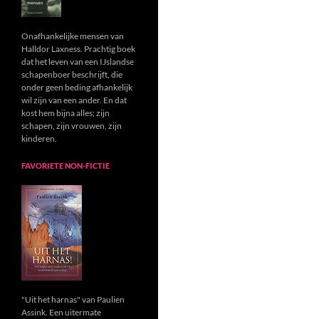
Onafhankelijke mensen van
Halldor Laxness. Prachtig boek
dat het leven van een IJslandse
schapenboer beschrijft, die
onder geen beding afhankelijk
wil zijn van een ander. En dat
kost hem bijna alles; zijn
schapen, zijn vrouwen, zijn
kinderen.
FAVORIETE NON-FICTIE
"Uit het harnas" van Paulien
Assink. Een uitermate