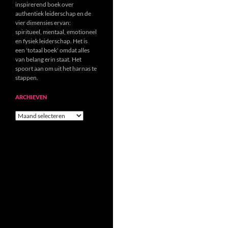
inspirerend boek over
authentiek leiderschap en de
vier dimensies ervan:
spiritueel, mentaal, emotioneel
en fysiek leiderschap. Het is
een 'totaal boek' omdat alles
van belang erin staat. Het
spoort aan om uit het harnas te
stappen.
ARCHIEVEN
Archieven