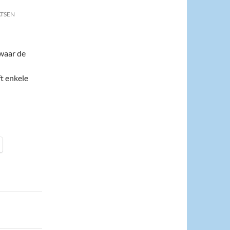
ATSEN
 waar de
t enkele