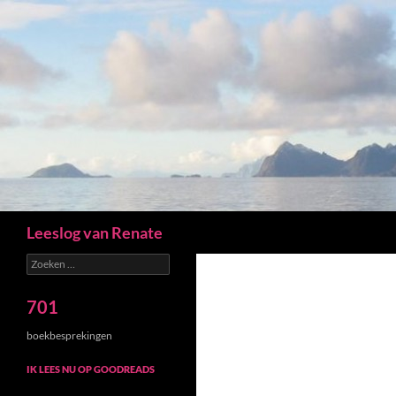
Zoeken
Leeslog van Renate
Zoeken
naar:
701
boekbesprekingen
IK LEES NU OP GOODREADS