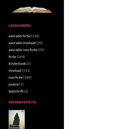
CATEGORIEËN
aanrader fictie
(110)
aanrader misdaad
(20)
aanrader non fictie
(59)
fictie
(364)
kinderboek
(2)
misdaad
(151)
non fictie
(189)
poëzie
(7)
tijdschrift
(1)
FAVORIETE FICTIE