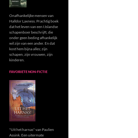
Onafhankelijke mensen van
Halldor Laxness. Prachtig boek
dat het leven van een IJslandse
schapenboer beschrijft, die
onder geen beding afhankelijk
wil zijn van een ander. En dat
kost hem bijna alles; zijn
schapen, zijn vrouwen, zijn
kinderen.
FAVORIETE NON-FICTIE
"Uit het harnas" van Paulien
Assink. Een uitermate