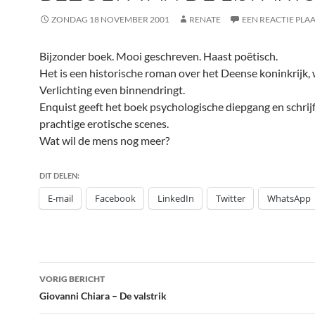
ZONDAG 18 NOVEMBER 2001
RENATE
EEN REACTIE PLA
Bijzonder boek. Mooi geschreven. Haast poëtisch.
Het is een historische roman over het Deense koninkrijk,
Verlichting even binnendringt.
Enquist geeft het boek psychologische diepgang en schrijf
prachtige erotische scenes.
Wat wil de mens nog meer?
DIT DELEN:
E-mail
Facebook
LinkedIn
Twitter
WhatsApp
Bericht
VORIG BERICHT
navigatie
Giovanni Chiara – De valstrik