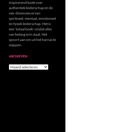
inspirerend boek over
authentiek leiderschap en de
vier dimensies ervan:
spiritueel, mentaal, emotioneel
en fysiek leiderschap. Het is
een 'totaal boek' omdat alles
van belang erin staat. Het
spoort aan om uit het harnas te
stappen.
ARCHIEVEN
Archieven