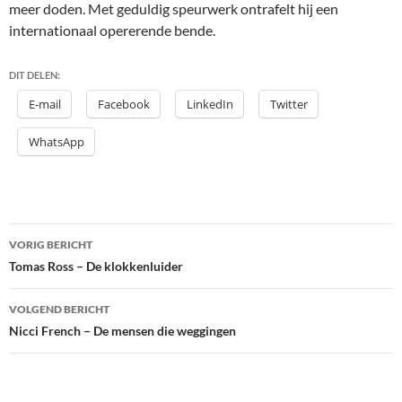
meer doden. Met geduldig speurwerk ontrafelt hij een
internationaal opererende bende.
DIT DELEN:
E-mail
Facebook
LinkedIn
Twitter
WhatsApp
Bericht
VORIG BERICHT
navigatie
Tomas Ross – De klokkenluider
VOLGEND BERICHT
Nicci French – De mensen die weggingen