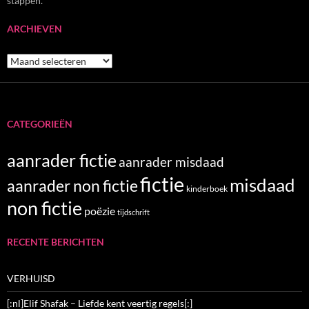
stappen.
ARCHIEVEN
Archieven
CATEGORIEËN
aanrader fictie
aanrader misdaad
fictie
misdaad
aanrader non fictie
kinderboek
non fictie
poëzie
tijdschrift
RECENTE BERICHTEN
VERHUISD
[:nl]Elif Shafak – Liefde kent veertig regels[:]