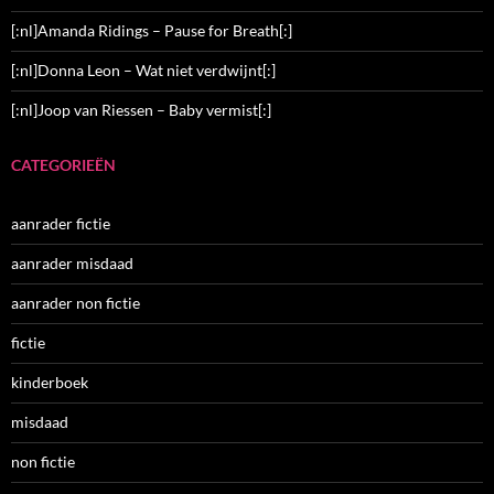
[:nl]Amanda Ridings – Pause for Breath[:]
[:nl]Donna Leon – Wat niet verdwijnt[:]
[:nl]Joop van Riessen – Baby vermist[:]
CATEGORIEËN
aanrader fictie
aanrader misdaad
aanrader non fictie
fictie
kinderboek
misdaad
non fictie