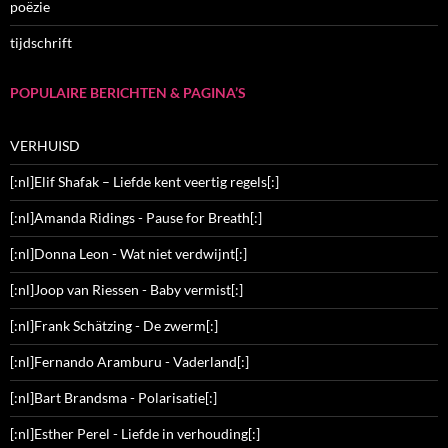
poëzie
tijdschrift
POPULAIRE BERICHTEN & PAGINA’S
VERHUISD
[:nl]Elif Shafak – Liefde kent veertig regels[:]
[:nl]Amanda Ridings - Pause for Breath[:]
[:nl]Donna Leon - Wat niet verdwijnt[:]
[:nl]Joop van Riessen - Baby vermist[:]
[:nl]Frank Schätzing - De zwerm[:]
[:nl]Fernando Aramburu - Vaderland[:]
[:nl]Bart Brandsma - Polarisatie[:]
[:nl]Esther Perel - Liefde in verhouding[:]