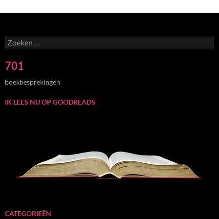
Zoeken
naar:
701
boekbesprekingen
IK LEES NU OP GOODREADS
CATEGORIEËN