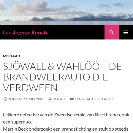
Zoeken
Leeslog van Renate
GA
PRIMAI
NAAR
MENU
DE
INHOUD
MISDAAD
SJÖWALL & WAHLÖÖ – DE
BRANDWEERAUTO DIE
VERDWEEN
ZONDAG 25 MEI 2003
RENATE
EEN REACTIE PLAATSEN
Lekkere detective van de Zweedse versie van Nicci French, ook
een superduo.
Martin Beck onderzoekt een brandstichting en stuit op steeds