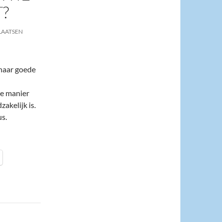
T?
LAATSEN
naar goede
ke manier
akelijk is.
us.