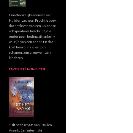
Onafhankelijke mensen van
Halldor Laxness. Prachtig boek
dat het leven van een IJslandse
schapenboer beschrijft, die
onder geen beding afhankelijk
wil zijn van een ander. En dat
kost hem bijna alles; zijn
schapen, zijn vrouwen, zijn
kinderen.
FAVORIETE NON-FICTIE
"Uit het harnas" van Paulien
Assink. Een uitermate