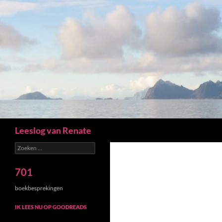
Zoeken
Leeslog van Renate
Zoeken
naar:
701
boekbesprekingen
IK LEES NU OP GOODREADS