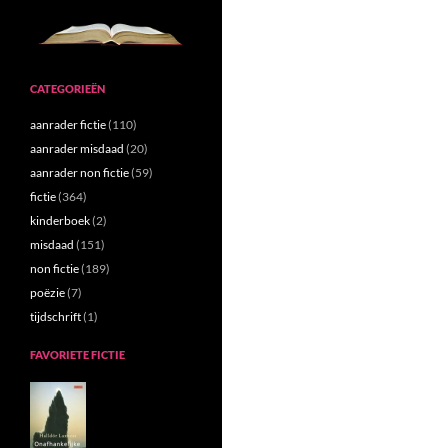
CATEGORIEËN
aanrader fictie
(110)
aanrader misdaad
(20)
aanrader non fictie
(59)
fictie
(364)
kinderboek
(2)
misdaad
(151)
non fictie
(189)
poëzie
(7)
tijdschrift
(1)
FAVORIETE FICTIE