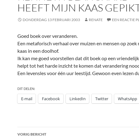
HEEFT MIJN KAAS GEPIK
DONDERDAG 13 FEBRUARI 2003
RENATE
EEN REACTIE P
Goed boek over veranderen.
Een metaforisch verhaal over muizen en mensen op zoek 
kaas in een doolhof.
Ik kan me goed voorstellen dat dit boek op een vriendelij
helpt tot het harde inzicht te komen dat verandering noodz
Een levensles voor één uur leestijd. Gewoon even lezen d
DIT DELEN:
E-mail
Facebook
LinkedIn
Twitter
WhatsApp
Bericht
VORIG BERICHT