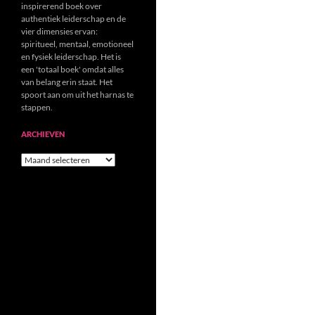
inspirerend boek over
authentiek leiderschap en de
vier dimensies ervan:
spiritueel, mentaal, emotioneel
en fysiek leiderschap. Het is
een 'totaal boek' omdat alles
van belang erin staat. Het
spoort aan om uit het harnas te
stappen.
ARCHIEVEN
Archieven