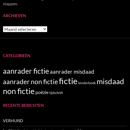
stappen.
ARCHIEVEN
Archieven
CATEGORIEËN
aanrader fictie
aanrader misdaad
fictie
misdaad
aanrader non fictie
kinderboek
non fictie
poëzie
tijdschrift
RECENTE BERICHTEN
VERHUISD