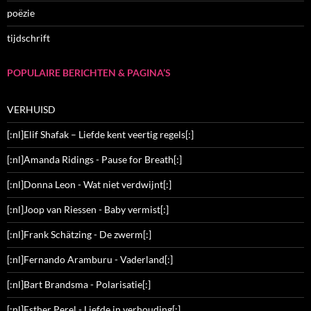
poëzie
tijdschrift
POPULAIRE BERICHTEN & PAGINA’S
VERHUISD
[:nl]Elif Shafak – Liefde kent veertig regels[:]
[:nl]Amanda Ridings - Pause for Breath[:]
[:nl]Donna Leon - Wat niet verdwijnt[:]
[:nl]Joop van Riessen - Baby vermist[:]
[:nl]Frank Schätzing - De zwerm[:]
[:nl]Fernando Aramburu - Vaderland[:]
[:nl]Bart Brandsma - Polarisatie[:]
[:nl]Esther Perel - Liefde in verhouding[:]