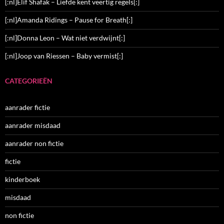
[:nl]Elif Shafak – Liefde kent veertig regels[:]
[:nl]Amanda Ridings – Pause for Breath[:]
[:nl]Donna Leon – Wat niet verdwijnt[:]
[:nl]Joop van Riessen – Baby vermist[:]
CATEGORIEËN
aanrader fictie
aanrader misdaad
aanrader non fictie
fictie
kinderboek
misdaad
non fictie