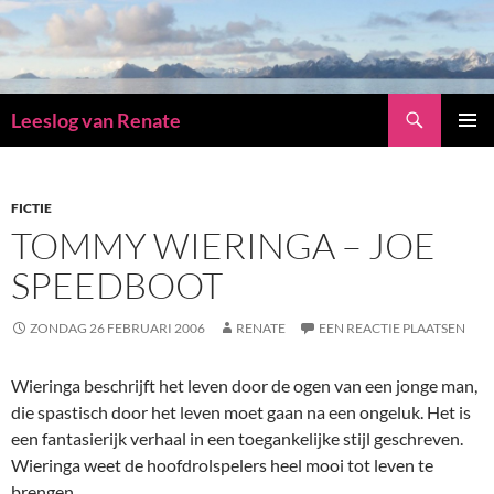
Zoeken
Leeslog van Renate
GA
PRIMAI
NAAR
MENU
DE
INHOUD
FICTIE
TOMMY WIERINGA – JOE
SPEEDBOOT
ZONDAG 26 FEBRUARI 2006
RENATE
EEN REACTIE PLAATSEN
Wieringa beschrijft het leven door de ogen van een jonge man,
die spastisch door het leven moet gaan na een ongeluk. Het is
een fantasierijk verhaal in een toegankelijke stijl geschreven.
Wieringa weet de hoofdrolspelers heel mooi tot leven te
brengen.