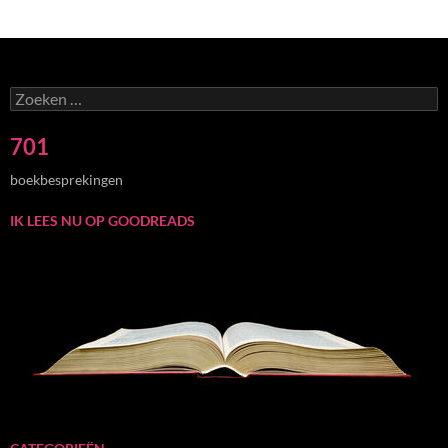
Zoeken
naar:
701
boekbesprekingen
IK LEES NU OP GOODREADS