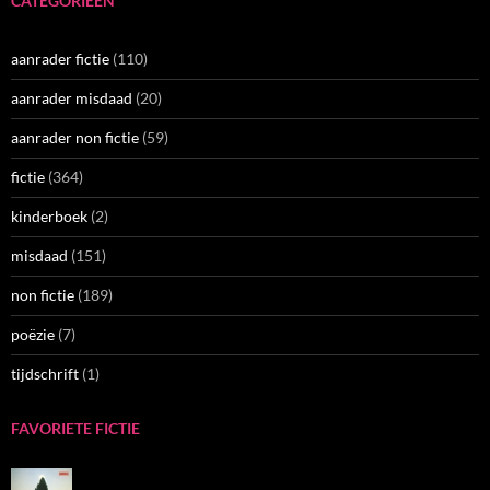
CATEGORIEËN
aanrader fictie
(110)
aanrader misdaad
(20)
aanrader non fictie
(59)
fictie
(364)
kinderboek
(2)
misdaad
(151)
non fictie
(189)
poëzie
(7)
tijdschrift
(1)
FAVORIETE FICTIE