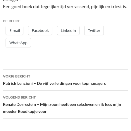
Een goed boek dat tegelijkertijd verrassend, pijnlijk en triest is.
DIT DELEN:
E-mail
Facebook
LinkedIn
Twitter
WhatsApp
Bericht
VORIG BERICHT
navigatie
Patrick Lencioni – De vijf verleidingen voor topmanagers
VOLGEND BERICHT
Renate Dorrestein – Mijn zoon heeft een seksleven en ik lees mijn
moeder Roodkapje voor