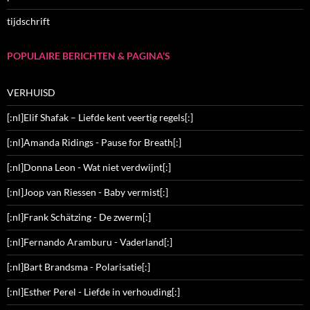
tijdschrift
POPULAIRE BERICHTEN & PAGINA’S
VERHUISD
[:nl]Elif Shafak – Liefde kent veertig regels[:]
[:nl]Amanda Ridings - Pause for Breath[:]
[:nl]Donna Leon - Wat niet verdwijnt[:]
[:nl]Joop van Riessen - Baby vermist[:]
[:nl]Frank Schätzing - De zwerm[:]
[:nl]Fernando Aramburu - Vaderland[:]
[:nl]Bart Brandsma - Polarisatie[:]
[:nl]Esther Perel - Liefde in verhouding[:]