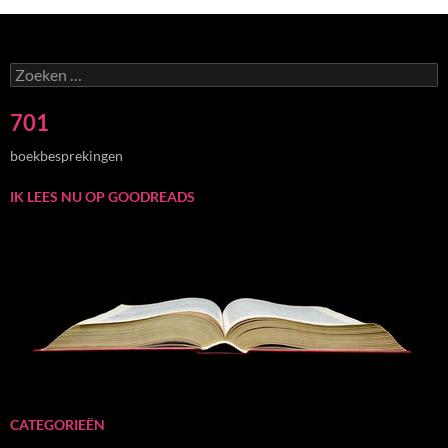
Zoeken
naar:
701
boekbesprekingen
IK LEES NU OP GOODREADS
CATEGORIEËN