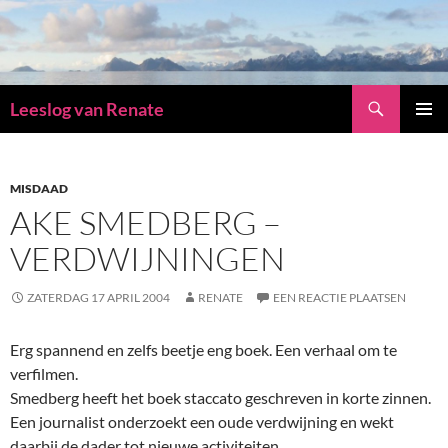
Zoeken
Leeslog van Renate
GA
PRIMAI
NAAR
MENU
DE
INHOUD
MISDAAD
AKE SMEDBERG –
VERDWIJNINGEN
ZATERDAG 17 APRIL 2004
RENATE
EEN REACTIE PLAATSEN
Erg spannend en zelfs beetje eng boek. Een verhaal om te
verfilmen.
Smedberg heeft het boek staccato geschreven in korte zinnen.
Een journalist onderzoekt een oude verdwijning en wekt
daarbij de dader tot nieuwe activiteiten.