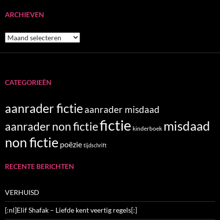
ARCHIEVEN
Archieven
CATEGORIEËN
aanrader fictie
aanrader misdaad
fictie
misdaad
aanrader non fictie
kinderboek
non fictie
poëzie
tijdschrift
RECENTE BERICHTEN
VERHUISD
[:nl]Elif Shafak – Liefde kent veertig regels[:]