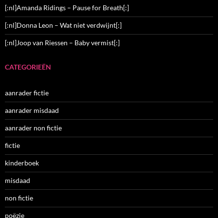
[:nl]Amanda Ridings – Pause for Breath[:]
[:nl]Donna Leon – Wat niet verdwijnt[:]
[:nl]Joop van Riessen – Baby vermist[:]
CATEGORIEËN
aanrader fictie
aanrader misdaad
aanrader non fictie
fictie
kinderboek
misdaad
non fictie
poëzie