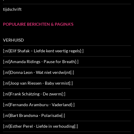
tijdschrift
POPULAIRE BERICHTEN & PAGINA’S
VERHUISD
[:nl]Elif Shafak – Liefde kent veertig regels[:]
[:nl]Amanda Ridings - Pause for Breath[:]
[:nl]Donna Leon - Wat niet verdwijnt[:]
[:nl]Joop van Riessen - Baby vermist[:]
[:nl]Frank Schätzing - De zwerm[:]
[:nl]Fernando Aramburu - Vaderland[:]
[:nl]Bart Brandsma - Polarisatie[:]
[:nl]Esther Perel - Liefde in verhouding[:]