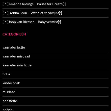
[:nl]Amanda Ridings – Pause for Breath[:]
[:nl]Donna Leon – Wat niet verdwijnt[:]
[:nl]Joop van Riessen – Baby vermist[:]
CATEGORIEËN
aanrader fictie
aanrader misdaad
aanrader non fictie
fictie
kinderboek
misdaad
non fictie
poëzie