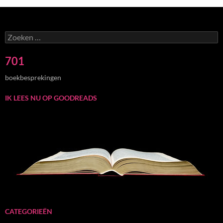
Zoeken
naar:
701
boekbesprekingen
IK LEES NU OP GOODREADS
CATEGORIEËN