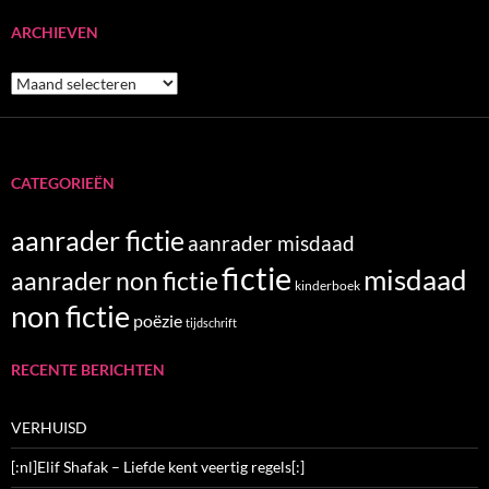
ARCHIEVEN
Archieven
CATEGORIEËN
aanrader fictie
aanrader misdaad
fictie
misdaad
aanrader non fictie
kinderboek
non fictie
poëzie
tijdschrift
RECENTE BERICHTEN
VERHUISD
[:nl]Elif Shafak – Liefde kent veertig regels[:]