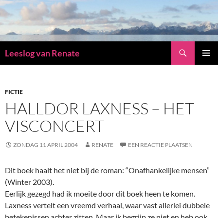
Zoeken
Leeslog van Renate
GA
PRIMAI
NAAR
MENU
DE
INHOUD
FICTIE
HALLDOR LAXNESS – HET
VISCONCERT
ZONDAG 11 APRIL 2004
RENATE
EEN REACTIE PLAATSEN
Dit boek haalt het niet bij de roman: “Onafhankelijke mensen”
(Winter 2003).
Eerlijk gezegd had ik moeite door dit boek heen te komen.
Laxness vertelt een vreemd verhaal, waar vast allerlei dubbele
betekenissen achter zitten. Maar ik begrijp ze niet en heb ook