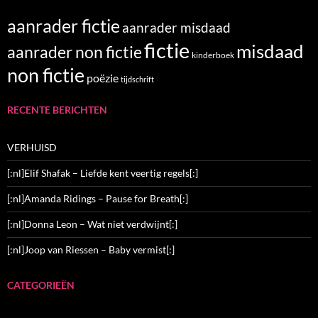
aanrader fictie
aanrader misdaad
fictie
misdaad
aanrader non fictie
kinderboek
non fictie
poëzie
tijdschrift
RECENTE BERICHTEN
VERHUISD
[:nl]Elif Shafak – Liefde kent veertig regels[:]
[:nl]Amanda Ridings – Pause for Breath[:]
[:nl]Donna Leon – Wat niet verdwijnt[:]
[:nl]Joop van Riessen – Baby vermist[:]
CATEGORIEËN