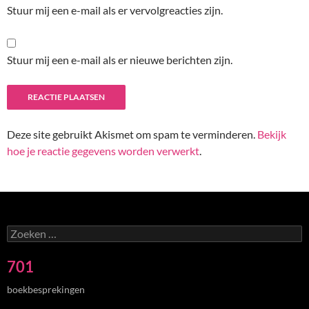
Stuur mij een e-mail als er vervolgreacties zijn.
Stuur mij een e-mail als er nieuwe berichten zijn.
Deze site gebruikt Akismet om spam te verminderen.
Bekijk
hoe je reactie gegevens worden verwerkt
.
Zoeken
naar:
701
boekbesprekingen