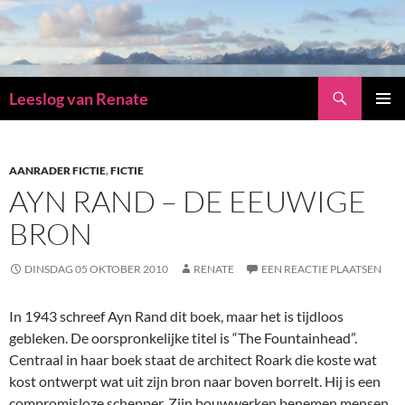
Zoeken
Leeslog van Renate
GA
PRIMAI
NAAR
MENU
DE
INHOUD
AANRADER FICTIE
,
FICTIE
AYN RAND – DE EEUWIGE
BRON
DINSDAG 05 OKTOBER 2010
RENATE
EEN REACTIE PLAATSEN
In 1943 schreef Ayn Rand dit boek, maar het is tijdloos
gebleken. De oorspronkelijke titel is “The Fountainhead”.
Centraal in haar boek staat de architect Roark die koste wat
kost ontwerpt wat uit zijn bron naar boven borrelt. Hij is een
compromisloze schepper. Zijn bouwwerken benemen mensen