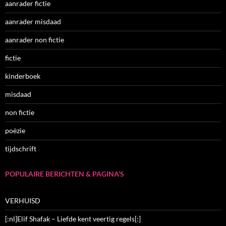
aanrader fictie
aanrader misdaad
aanrader non fictie
fictie
kinderboek
misdaad
non fictie
poëzie
tijdschrift
POPULAIRE BERICHTEN & PAGINA’S
VERHUISD
[:nl]Elif Shafak – Liefde kent veertig regels[:]