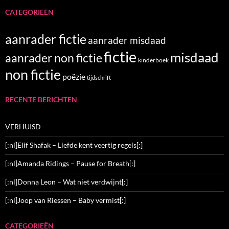
CATEGORIEËN
aanrader fictie
aanrader misdaad
fictie
misdaad
aanrader non fictie
kinderboek
non fictie
poëzie
tijdschrift
RECENTE BERICHTEN
VERHUISD
[:nl]Elif Shafak – Liefde kent veertig regels[:]
[:nl]Amanda Ridings – Pause for Breath[:]
[:nl]Donna Leon – Wat niet verdwijnt[:]
[:nl]Joop van Riessen – Baby vermist[:]
CATEGORIEËN