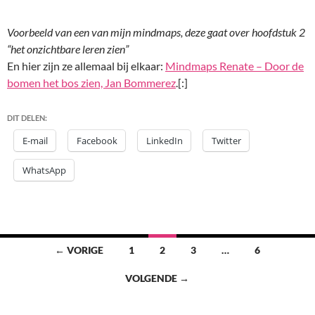
Voorbeeld van een van mijn mindmaps, deze gaat over hoofdstuk 2
“het onzichtbare leren zien”
En hier zijn ze allemaal bij elkaar:
Mindmaps Renate – Door de
bomen het bos zien, Jan Bommerez
.[:]
DIT DELEN:
E-mail
Facebook
LinkedIn
Twitter
WhatsApp
Berichten
← VORIGE
1
2
3
…
6
navigatie
VOLGENDE →