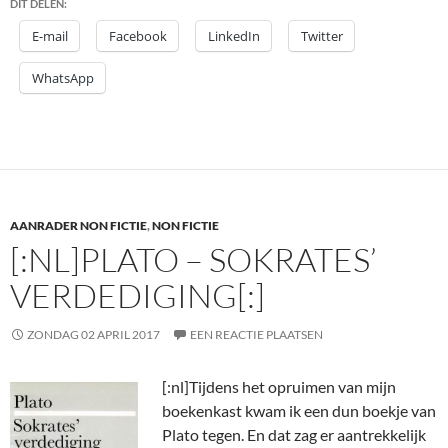
DIT DELEN:
E-mail
Facebook
LinkedIn
Twitter
WhatsApp
AANRADER NON FICTIE
,
NON FICTIE
[:NL]PLATO – SOKRATES’
VERDEDIGING[:]
ZONDAG 02 APRIL 2017
EEN REACTIE PLAATSEN
[:nl]
Tijdens het opruimen van mijn
boekenkast kwam ik een dun boekje van
Plato tegen. En dat zag er aantrekkelijk