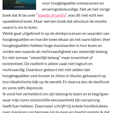
voor hoogbegaafde volwassenen en
ervaringsdeskundige. Net als het vorige
boek dat ik las over “
islands of sanity
“, was dit niet echt een
opwekkend boek. Maar wel een boek dat absoluut de moeite
waard is om te lezen.
Webb gaat uitgebreid in op de denkprocessen en waarden van
hoogbegaafden en hoe die twee elkaar als het ware bijten. Veel
hoogbegaafden hebben hoge standaarden in hun leven en
vinden een waarde als rechtvaardigheid van wezenlijk belang.
En niet zomaar “wezenlijk belang” maar essentieel of
existentieel. De realiteit is alleen vaak niet logisch en
rechtvaardig. Daardoor gebeurt het niet zelden dat
hoogbegaafden vast komen te zitten in illusies gebaseerd op
hun idealistische kijk op de wereld. En daarna dan de desillusie
en soms zelfs depressie.
Ik vond het verhelderd om zijn betoog te lezen en te begrijpen
waar mijn soms existentiële eenzaamheid zijn oorsprong
heeft/kan hebben. Daarnaast schrijft hij enkele hoofdstukken
over manieren om hiermee om te gaan en daarbij merkte ik dat