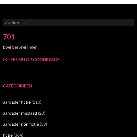
Zoeken
naar:
701
boekbesprekingen
IK LEES NU OP GOODREADS
CATEGORIEËN
aanrader fictie
(110)
aanrader misdaad
(20)
aanrader non fictie
(59)
fictie
(364)