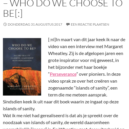
– WHO DO WE CHOOSE TO
BE[:]
DONDERDAG 31 AUGUSTUS 2017
EEN REACTIE PLAATSEN
[:nl]
In maart van dit jaar keek ik naar de
video van een interview met Margaret
Wheatley. Zij is de afgelopen jaren een
grote inspirator voor mij geweest, in
het bijzonder met haar boekje
“
Perseverance
” over pioniers. In deze
video sprak ze over het creëren van
zogenaamde “islands of sanity”, een
term die me meteen aansprak.
Sindsdien keek ik uit naar dit boek waarin ze ingaat op deze
islands of sanity.
Wat ik me niet had gerealiseerd is dat als je spreekt over de
noodzaak van islands of sanity, de wereld daaromheen