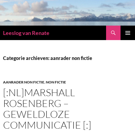
Zoeken
Leeslog van Renate
GA
PRIMAI
NAAR
MENU
DE
INHOUD
Categorie archieven: aanrader non fictie
AANRADER NON FICTIE
,
NON FICTIE
[:NL]MARSHALL
ROSENBERG –
GEWELDLOZE
COMMUNICATIE [:]