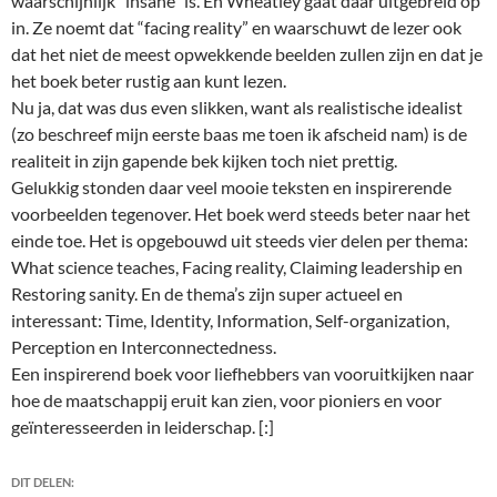
waarschijnlijk “insane” is. En Wheatley gaat daar uitgebreid op
in. Ze noemt dat “facing reality” en waarschuwt de lezer ook
dat het niet de meest opwekkende beelden zullen zijn en dat je
het boek beter rustig aan kunt lezen.
Nu ja, dat was dus even slikken, want als realistische idealist
(zo beschreef mijn eerste baas me toen ik afscheid nam) is de
realiteit in zijn gapende bek kijken toch niet prettig.
Gelukkig stonden daar veel mooie teksten en inspirerende
voorbeelden tegenover. Het boek werd steeds beter naar het
einde toe. Het is opgebouwd uit steeds vier delen per thema:
What science teaches, Facing reality, Claiming leadership en
Restoring sanity. En de thema’s zijn super actueel en
interessant: Time, Identity, Information, Self-organization,
Perception en Interconnectedness.
Een inspirerend boek voor liefhebbers van vooruitkijken naar
hoe de maatschappij eruit kan zien, voor pioniers en voor
geïnteresseerden in leiderschap. [:]
DIT DELEN: