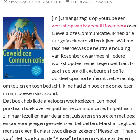
MAANDAG 19 FEBRUARI 2018
EEN REACTIE PLAATSEN
[:nl]
Onlangs zag ik op youtube een
workshop van Marshall Rosenberg
over
Geweldloze Communicatie. Ik heb drie
uur gefascineerd zitten kijken. Wat me
fascineerde was de neutrale houding
van Rosenberg waarmee hij iedere
workshopdeelnemer tegemoet trad. Ik
zag in de praktijk gebeuren hoe ‘je
oordeel opschorten’ eruit ziet. Prachtig
om te zien en toen bedacht ik me had zijn boek nog ongelezen
in mijn boekenkast stond.
Dat boek heb ik de afgelopen week gelezen. Een mooi
praktisch boek over empathische communicatie. Empathisch
zijn naar jezelf en naar de ander. Luisteren en spreken met oog
en oor voor je eigen gevoelens en behoeften. Marshall zegt dat
mensen eigenlijk maar twee dingen zeggen: “Please” en “Thank
you”. Het is de kunst de “Please” te horen in wat de ander en