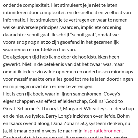
onder de complexiteit. Het stimuleert je je niet te laten
intimideren door complexiteit en de snelheid en veelheid van
informatie. Het stimuleert je te vertragen en waar te nemen
welke universele principes, waarden, impliciete ordening
daarachter schuil gaat. Ik schrijf “schuil gaat”, omdat we
vooralsnog nog niet zo zijn geoefend in het gezamenlijk
waarnemen en ontdekken hiervan.
De afgelopen tijd heb ik me door de hoofdstukken heen
gewerkt. Niet in de betekenis van dat het zwaar was, maar
omdat ik iedere zin wilde opnemen en ondertussen mindmaps
voor mezelf maakte om alles goed tot me te laten doordringen
en mijn eigen inzichten ermee te verenigen.
Het is een rijk boek, waarin lijnen samenkomen: Covey’s
eigenschappen van effectief leiderschap, Collins’ Good to
Great, Scharmer’s Theory U, Margaret Wheatley’s Leiderschap
en de nieuwe fysica, Barry Long’s inzichten over liefde, Bohm
en Isaacs over dialoog, Dana Zohar’s SQ, systeem denken, nu
ja, kijk maar op mijn website naar mijn
inspiratiebronnen
.
Een boek dat ik las en waarbij ik voortdurend knikte, omdat