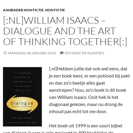
AANRADER NON FICTIE
,
NON FICTIE
[:NL]WILLIAM ISAACS –
DIALOGUE AND THE ART
OF THINKING TOGETHER[:]
MAANDAG 08 JANUARI 2018
EEN REACTIE PLAATSEN
[:nl]
Hebben jullie dat ook wel eens, dat
je een boek leest, er een potlood bij pakt
en dan zo’n beetje alles gaat
aanstrepen? Nou, zo’n boek is dit boek
van William Isaacs. Ooit heb ik het
diagonaal gelezen, maar nu drong de
inhoud pas echt tot me door.
Het boek uit 1999 is een soort bijbel
van dialoog. Isaacs is erin geslaagd in 400 bladzijdes de