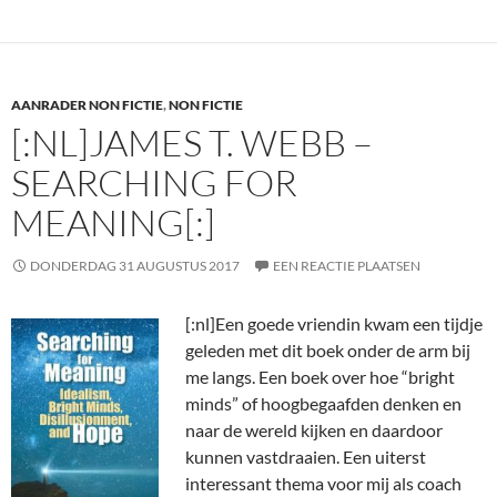
AANRADER NON FICTIE
,
NON FICTIE
[:NL]JAMES T. WEBB –
SEARCHING FOR
MEANING[:]
DONDERDAG 31 AUGUSTUS 2017
EEN REACTIE PLAATSEN
[:nl]
Een goede vriendin kwam een tijdje
geleden met dit boek onder de arm bij
me langs. Een boek over hoe “bright
minds” of hoogbegaafden denken en
naar de wereld kijken en daardoor
kunnen vastdraaien. Een uiterst
interessant thema voor mij als coach