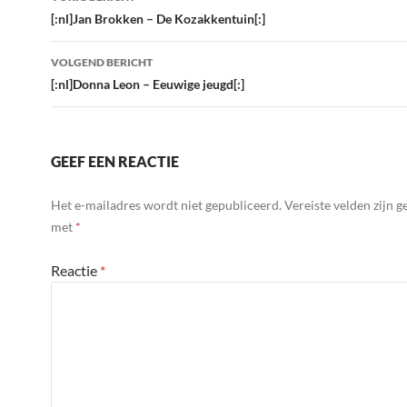
navigatie
[:nl]Jan Brokken – De Kozakkentuin[:]
VOLGEND BERICHT
[:nl]Donna Leon – Eeuwige jeugd[:]
GEEF EEN REACTIE
Het e-mailadres wordt niet gepubliceerd.
Vereiste velden zijn 
met
*
Reactie
*