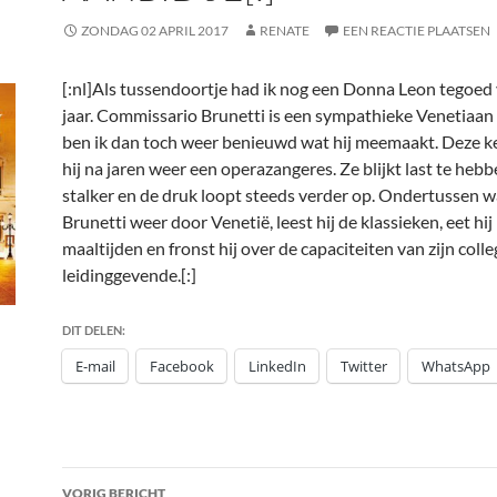
ZONDAG 02 APRIL 2017
RENATE
EEN REACTIE PLAATSEN
[:nl]
Als tussendoortje had ik nog een Donna Leon tegoed 
jaar. Commissario Brunetti is een sympathieke Venetiaan 
ben ik dan toch weer benieuwd wat hij meemaakt. Deze 
hij na jaren weer een operazangeres. Ze blijkt last te heb
stalker en de druk loopt steeds verder op. Ondertussen 
Brunetti weer door Venetië, leest hij de klassieken, eet hij
maaltijden en fronst hij over de capaciteiten van zijn colle
leidinggevende.[:]
DIT DELEN:
E-mail
Facebook
LinkedIn
Twitter
WhatsApp
Bericht
VORIG BERICHT