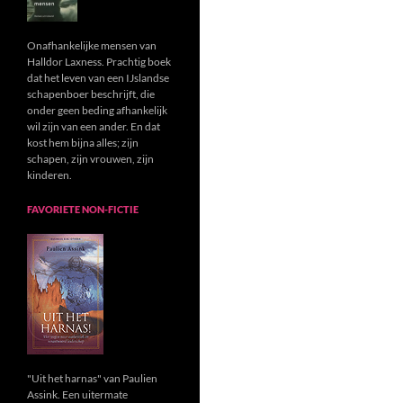
Onafhankelijke mensen van
Halldor Laxness. Prachtig boek
dat het leven van een IJslandse
schapenboer beschrijft, die
onder geen beding afhankelijk
wil zijn van een ander. En dat
kost hem bijna alles; zijn
schapen, zijn vrouwen, zijn
kinderen.
FAVORIETE NON-FICTIE
"Uit het harnas" van Paulien
Assink. Een uitermate