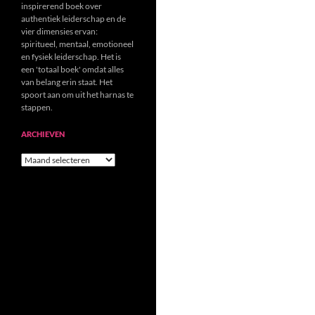
inspirerend boek over
authentiek leiderschap en de
vier dimensies ervan:
spiritueel, mentaal, emotioneel
en fysiek leiderschap. Het is
een 'totaal boek' omdat alles
van belang erin staat. Het
spoort aan om uit het harnas te
stappen.
ARCHIEVEN
Archieven