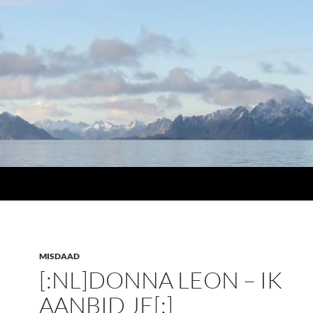
MISDAAD
[:NL]DONNA LEON – IK
AANBID JE[:]