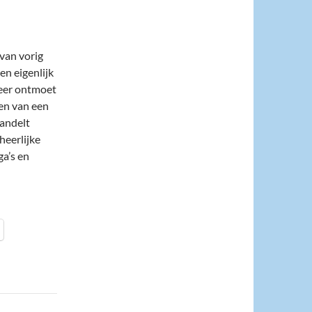
van vorig
en eigenlijk
keer ontmoet
ben van een
wandelt
 heerlijke
ga’s en