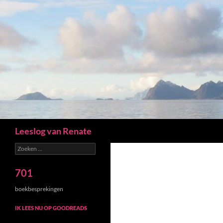
Zoeken
Leeslog van Renate
Zoeken
naar:
701
boekbesprekingen
IK LEES NU OP GOODREADS