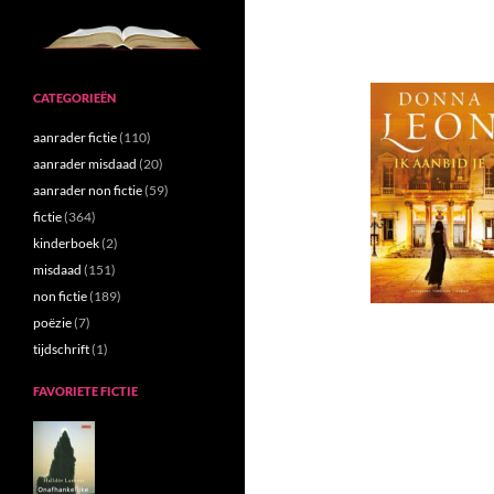
CATEGORIEËN
aanrader fictie
(110)
aanrader misdaad
(20)
aanrader non fictie
(59)
fictie
(364)
kinderboek
(2)
misdaad
(151)
non fictie
(189)
poëzie
(7)
tijdschrift
(1)
FAVORIETE FICTIE