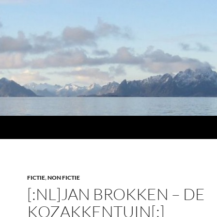
FICTIE
,
NON FICTIE
[:NL]JAN BROKKEN – DE
KOZAKKENTUIN[:]