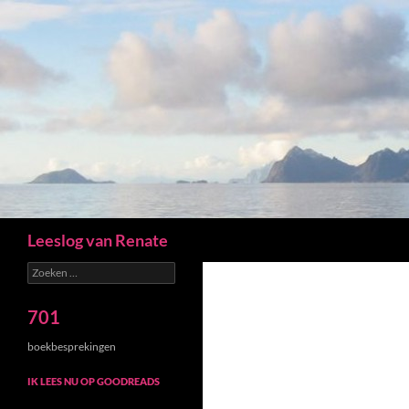
Zoeken
Leeslog van Renate
Zoeken
naar:
701
boekbesprekingen
IK LEES NU OP GOODREADS