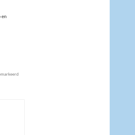
p en
gemarkeerd