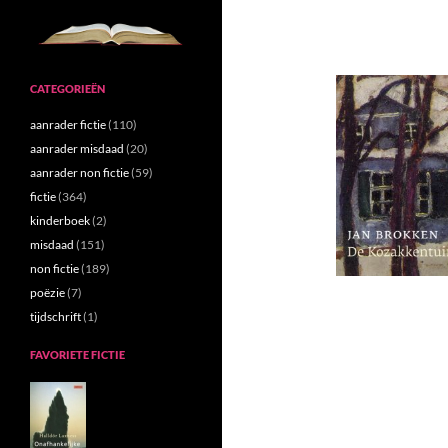
CATEGORIEËN
aanrader fictie
(110)
aanrader misdaad
(20)
aanrader non fictie
(59)
fictie
(364)
kinderboek
(2)
misdaad
(151)
non fictie
(189)
poëzie
(7)
tijdschrift
(1)
FAVORIETE FICTIE