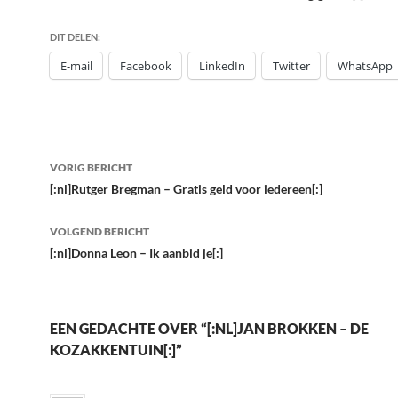
DIT DELEN:
E-mail
Facebook
LinkedIn
Twitter
WhatsApp
Bericht
VORIG BERICHT
navigatie
[:nl]Rutger Bregman – Gratis geld voor iedereen[:]
VOLGEND BERICHT
[:nl]Donna Leon – Ik aanbid je[:]
EEN GEDACHTE OVER “[:NL]JAN BROKKEN – DE
KOZAKKENTUIN[:]”