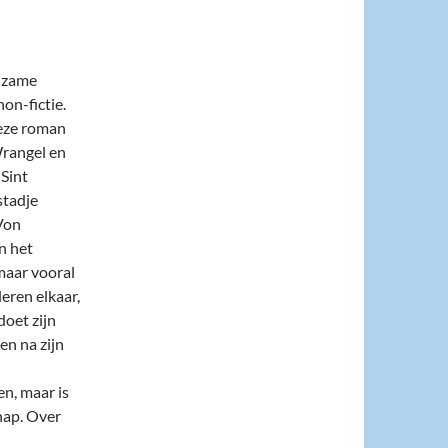
ldzame
on-fictie.
deze roman
Wrangel en
 Sint
stadje
Von
n het
 maar vooral
leren elkaar,
oet zijn
en na zijn
en, maar is
chap. Over