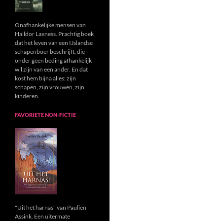
Onafhankelijke mensen van
Halldor Laxness. Prachtig boek
dat het leven van een IJslandse
schapenboer beschrijft, die
onder geen beding afhankelijk
wil zijn van een ander. En dat
kost hem bijna alles; zijn
schapen, zijn vrouwen, zijn
kinderen.
FAVORIETE NON-FICTIE
"Uit het harnas" van Paulien
Assink. Een uitermate