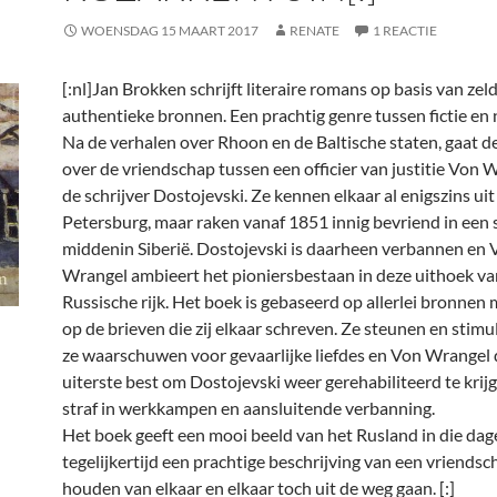
WOENSDAG 15 MAART 2017
RENATE
1 REACTIE
[:nl]
Jan Brokken schrijft literaire romans op basis van ze
authentieke bronnen. Een prachtig genre tussen fictie en n
Na de verhalen over Rhoon en de Baltische staten, gaat 
over de vriendschap tussen een officier van justitie Von 
de schrijver Dostojevski. Ze kennen elkaar al enigszins uit
Petersburg, maar raken vanaf 1851 innig bevriend in een 
middenin Siberië. Dostojevski is daarheen verbannen en 
Wrangel ambieert het pioniersbestaan in deze uithoek va
Russische rijk. Het boek is gebaseerd op allerlei bronnen
op de brieven die zij elkaar schreven. Ze steunen en stimu
ze waarschuwen voor gevaarlijke liefdes en Von Wrangel d
uiterste best om Dostojevski weer gerehabiliteerd te krijg
straf in werkkampen en aansluitende verbanning.
Het boek geeft een mooi beeld van het Rusland in die dag
tegelijkertijd een prachtige beschrijving van een vriends
houden van elkaar en elkaar toch uit de weg gaan. [:]