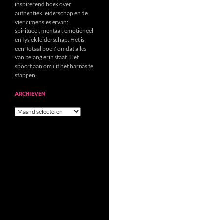
inspirerend boek over
authentiek leiderschap en de
vier dimensies ervan:
spiritueel, mentaal, emotioneel
en fysiek leiderschap. Het is
een 'totaal boek' omdat alles
van belang erin staat. Het
spoort aan om uit het harnas te
stappen.
ARCHIEVEN
Archieven