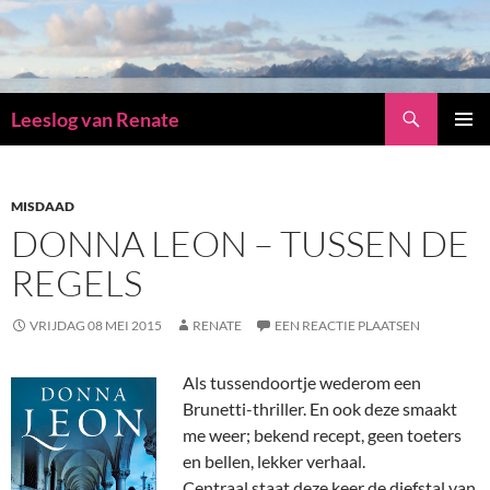
Zoeken
Leeslog van Renate
GA
PRIMAI
NAAR
MENU
DE
INHOUD
MISDAAD
DONNA LEON – TUSSEN DE
REGELS
VRIJDAG 08 MEI 2015
RENATE
EEN REACTIE PLAATSEN
Als tussendoortje wederom een
Brunetti-thriller. En ook deze smaakt
me weer; bekend recept, geen toeters
en bellen, lekker verhaal.
Centraal staat deze keer de diefstal van