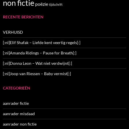
non fictie
poëzie
tijdschrift
RECENTE BERICHTEN
VERHUISD
[:nl]Elif Shafak – Liefde kent veertig regels[:]
[:nl]Amanda Ridings – Pause for Breath[:]
[:nl]Donna Leon – Wat niet verdwijnt[:]
[:nl]Joop van Riessen – Baby vermist[:]
CATEGORIEËN
aanrader fictie
aanrader misdaad
aanrader non fictie