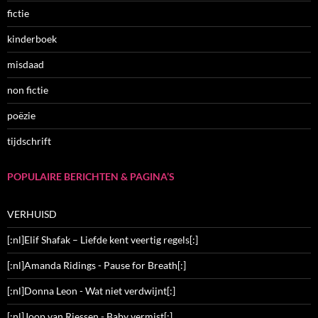
fictie
kinderboek
misdaad
non fictie
poëzie
tijdschrift
POPULAIRE BERICHTEN & PAGINA’S
VERHUISD
[:nl]Elif Shafak – Liefde kent veertig regels[:]
[:nl]Amanda Ridings - Pause for Breath[:]
[:nl]Donna Leon - Wat niet verdwijnt[:]
[:nl]Joop van Riessen - Baby vermist[:]