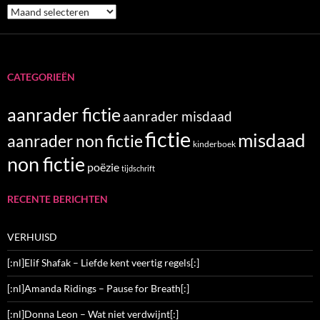
Archieven
CATEGORIEËN
aanrader fictie
aanrader misdaad
fictie
misdaad
aanrader non fictie
kinderboek
non fictie
poëzie
tijdschrift
RECENTE BERICHTEN
VERHUISD
[:nl]Elif Shafak – Liefde kent veertig regels[:]
[:nl]Amanda Ridings – Pause for Breath[:]
[:nl]Donna Leon – Wat niet verdwijnt[:]