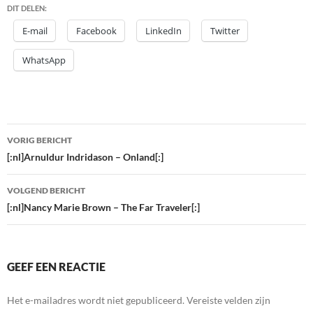
DIT DELEN:
E-mail
Facebook
LinkedIn
Twitter
WhatsApp
Bericht
VORIG BERICHT
navigatie
[:nl]Arnuldur Indridason – Onland[:]
VOLGEND BERICHT
[:nl]Nancy Marie Brown – The Far Traveler[:]
GEEF EEN REACTIE
Het e-mailadres wordt niet gepubliceerd.
Vereiste velden zijn