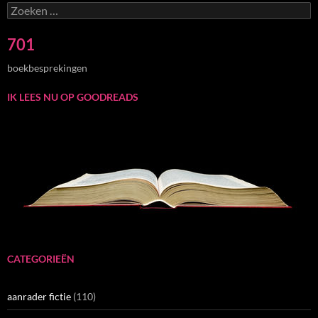
Zoeken
naar:
701
boekbesprekingen
IK LEES NU OP GOODREADS
CATEGORIEËN
aanrader fictie
(110)