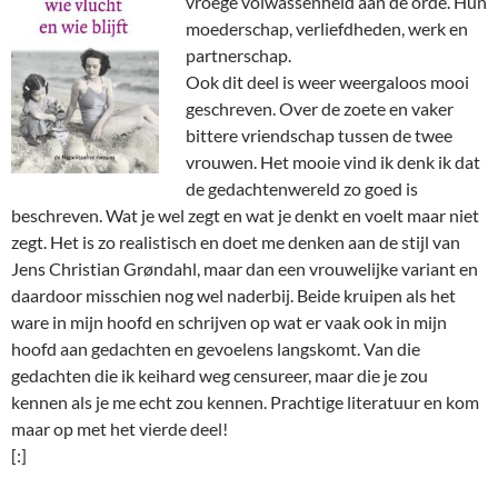
vroege volwassenheid aan de orde. Hun
moederschap, verliefdheden, werk en
partnerschap.
Ook dit deel is weer weergaloos mooi
geschreven. Over de zoete en vaker
bittere vriendschap tussen de twee
vrouwen. Het mooie vind ik denk ik dat
de gedachtenwereld zo goed is
beschreven. Wat je wel zegt en wat je denkt en voelt maar niet
zegt. Het is zo realistisch en doet me denken aan de stijl van
Jens Christian Grøndahl, maar dan een vrouwelijke variant en
daardoor misschien nog wel naderbij. Beide kruipen als het
ware in mijn hoofd en schrijven op wat er vaak ook in mijn
hoofd aan gedachten en gevoelens langskomt. Van die
gedachten die ik keihard weg censureer, maar die je zou
kennen als je me echt zou kennen. Prachtige literatuur en kom
maar op met het vierde deel!
[:]