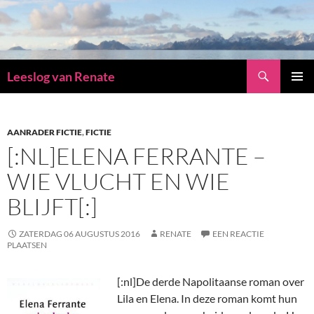
Zoeken
Leeslog van Renate
GA
PRIMAI
NAAR
MENU
DE
INHOUD
AANRADER FICTIE
,
FICTIE
[:NL]ELENA FERRANTE –
WIE VLUCHT EN WIE
BLIJFT[:]
ZATERDAG 06 AUGUSTUS 2016
RENATE
EEN REACTIE
PLAATSEN
[:nl]
De derde Napolitaanse roman over
Lila en Elena. In deze roman komt hun