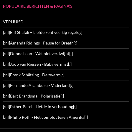
POPULAIRE BERICHTEN & PAGINA’S
VERHUISD
[:nl]Elif Shafak – Liefde kent veertig regels[:]
[:nl]Amanda Ridings - Pause for Breath[:]
[:nl]Donna Leon - Wat niet verdwijnt[:]
[:nl]Joop van Riessen - Baby vermist[:]
[:nl]Frank Schätzing - De zwerm[:]
[:nl]Fernando Aramburu - Vaderland[:]
[:nl]Bart Brandsma - Polarisatie[:]
[:nl]Esther Perel - Liefde in verhouding[:]
[:nl]Philip Roth - Het complot tegen Amerika[:]