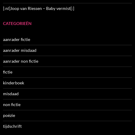
[:nl]Joop van Riessen – Baby vermist[:]
CATEGORIEËN
aanrader fictie
aanrader misdaad
aanrader non fictie
fictie
kinderboek
misdaad
non fictie
poëzie
tijdschrift