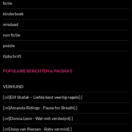
fictie
kinderboek
misdaad
non fictie
poëzie
tijdschrift
POPULAIRE BERICHTEN & PAGINA’S
VERHUISD
[:nl]Elif Shafak – Liefde kent veertig regels[:]
[:nl]Amanda Ridings - Pause for Breath[:]
[:nl]Donna Leon - Wat niet verdwijnt[:]
[:nl]Joop van Riessen - Baby vermist[:]