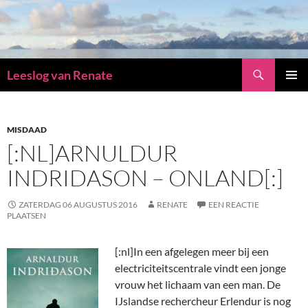
Zoeken
Leeslog van Renate
GA
PRIMAI
NAAR
MENU
DE
INHOUD
MISDAAD
[:NL]ARNULDUR
INDRIDASON – ONLAND[:]
ZATERDAG 06 AUGUSTUS 2016
RENATE
EEN REACTIE
PLAATSEN
[:nl]
In een afgelegen meer bij een
electriciteitscentrale vindt een jonge
vrouw het lichaam van een man. De
IJslandse rechercheur Erlendur is nog