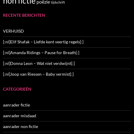
non fictie
poëzie
tijdschrift
RECENTE BERICHTEN
VERHUISD
[:nl]Elif Shafak – Liefde kent veertig regels[:]
[:nl]Amanda Ridings – Pause for Breath[:]
[:nl]Donna Leon – Wat niet verdwijnt[:]
[:nl]Joop van Riessen – Baby vermist[:]
CATEGORIEËN
aanrader fictie
aanrader misdaad
aanrader non fictie