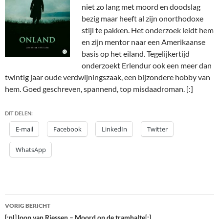
niet zo lang met moord en doodslag
bezig maar heeft al zijn onorthodoxe
stijl te pakken. Het onderzoek leidt hem
en zijn mentor naar een Amerikaanse
basis op het eiland. Tegelijkertijd
onderzoekt Erlendur ook een meer dan
twintig jaar oude verdwijningszaak, een bijzondere hobby van
hem. Goed geschreven, spannend, top misdaadroman. [:]
DIT DELEN:
E-mail
Facebook
LinkedIn
Twitter
WhatsApp
Bericht
VORIG BERICHT
navigatie
[:nl]Joop van Riessen – Moord op de tramhalte[:]