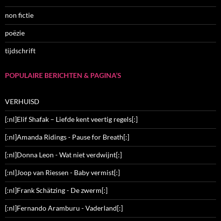
non fictie
poëzie
tijdschrift
POPULAIRE BERICHTEN & PAGINA’S
VERHUISD
[:nl]Elif Shafak – Liefde kent veertig regels[:]
[:nl]Amanda Ridings - Pause for Breath[:]
[:nl]Donna Leon - Wat niet verdwijnt[:]
[:nl]Joop van Riessen - Baby vermist[:]
[:nl]Frank Schätzing - De zwerm[:]
[:nl]Fernando Aramburu - Vaderland[:]