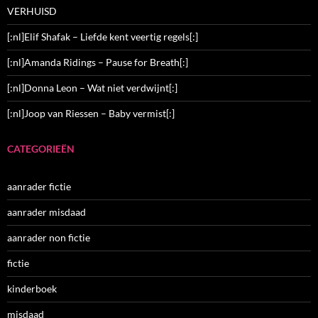
VERHUISD
[:nl]Elif Shafak – Liefde kent veertig regels[:]
[:nl]Amanda Ridings – Pause for Breath[:]
[:nl]Donna Leon – Wat niet verdwijnt[:]
[:nl]Joop van Riessen – Baby vermist[:]
CATEGORIEËN
aanrader fictie
aanrader misdaad
aanrader non fictie
fictie
kinderboek
misdaad