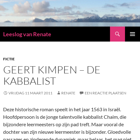
Zoeken
Leeslog van Renate
GA
PRIMAI
NAAR
MENU
DE
INHOUD
FICTIE
GEERT KIMPEN – DE
KABBALIST
VRIJDAG 11 MAART 2011
RENATE
EEN REACTIE PLAATSEN
Deze historische roman speelt in het jaar 1563 in Israël.
Hoofdpersoon is de jonge talentvolle kabbalist Chaim, die
bijzondere leermeesters op zijn pad treft. Maar vooral de
dochter van zijn nieuwe leermeester is bijzonder. Gloedvolle
passages en zinderende dynamiek, maar helaas, het mag niet