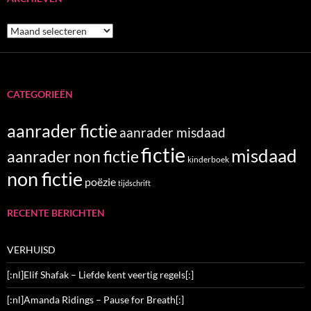
Archieven
CATEGORIEËN
aanrader fictie
aanrader misdaad
fictie
misdaad
aanrader non fictie
kinderboek
non fictie
poëzie
tijdschrift
RECENTE BERICHTEN
VERHUISD
[:nl]Elif Shafak – Liefde kent veertig regels[:]
[:nl]Amanda Ridings – Pause for Breath[:]