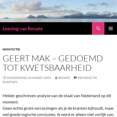
Zoeken
Leeslog van Renate
GA
PRIMAI
NAAR
MENU
DE
INHOUD
NON FICTIE
GEERT MAK – GEDOEMD
TOT KWETSBAARHEID
DONDERDAG 24 MAART 2005
RENATE
EEN REACTIE
PLAATSEN
Helder geschreven analyse van de staat van Nederland op dit
moment.
Geen echte grote verrassingen als je de kranten bijhoudt, maar
wel goede logische conclusies. Ik werd er alleen niet vorlijk van.