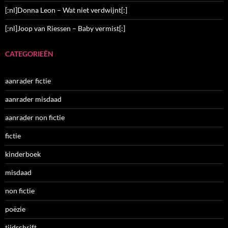
[:nl]Donna Leon – Wat niet verdwijnt[:]
[:nl]Joop van Riessen – Baby vermist[:]
CATEGORIEËN
aanrader fictie
aanrader misdaad
aanrader non fictie
fictie
kinderboek
misdaad
non fictie
poëzie
tijdschrift