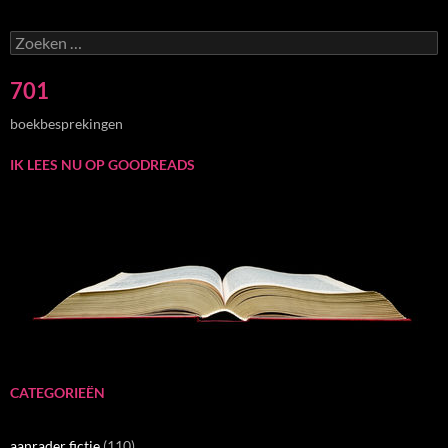
Zoeken
naar:
701
boekbesprekingen
IK LEES NU OP GOODREADS
CATEGORIEËN
aanrader fictie
(110)