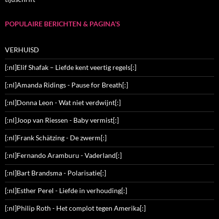
POPULAIRE BERICHTEN & PAGINA’S
VERHUISD
[:nl]Elif Shafak – Liefde kent veertig regels[:]
[:nl]Amanda Ridings - Pause for Breath[:]
[:nl]Donna Leon - Wat niet verdwijnt[:]
[:nl]Joop van Riessen - Baby vermist[:]
[:nl]Frank Schätzing - De zwerm[:]
[:nl]Fernando Aramburu - Vaderland[:]
[:nl]Bart Brandsma - Polarisatie[:]
[:nl]Esther Perel - Liefde in verhouding[:]
[:nl]Philip Roth - Het complot tegen Amerika[:]