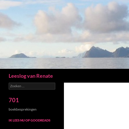
Zoeken
Leeslog van Renate
Zoeken
naar:
701
boekbesprekingen
IK LEES NU OP GOODREADS