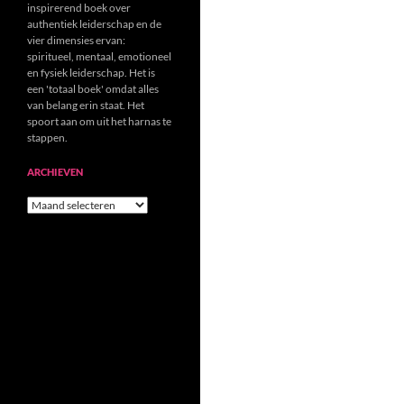
inspirerend boek over
authentiek leiderschap en de
vier dimensies ervan:
spiritueel, mentaal, emotioneel
en fysiek leiderschap. Het is
een 'totaal boek' omdat alles
van belang erin staat. Het
spoort aan om uit het harnas te
stappen.
ARCHIEVEN
Archieven