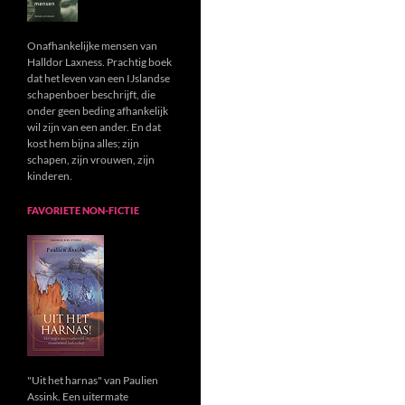
Onafhankelijke mensen van
Halldor Laxness. Prachtig boek
dat het leven van een IJslandse
schapenboer beschrijft, die
onder geen beding afhankelijk
wil zijn van een ander. En dat
kost hem bijna alles; zijn
schapen, zijn vrouwen, zijn
kinderen.
FAVORIETE NON-FICTIE
"Uit het harnas" van Paulien
Assink. Een uitermate