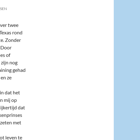
TSEN
over twee
 Texas rond
ste. Zonder
. Door
es of
zijn nog
aining gehad
 en ze
in dat het
n mij op
jkertijd dat
ukenprinses
gezeten met
ot leven te