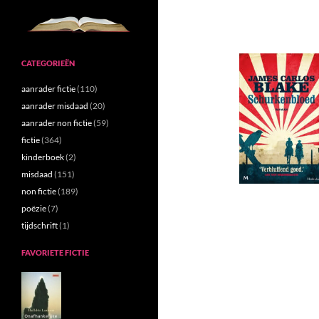
CATEGORIEËN
aanrader fictie
(110)
aanrader misdaad
(20)
aanrader non fictie
(59)
fictie
(364)
kinderboek
(2)
misdaad
(151)
non fictie
(189)
poëzie
(7)
tijdschrift
(1)
FAVORIETE FICTIE