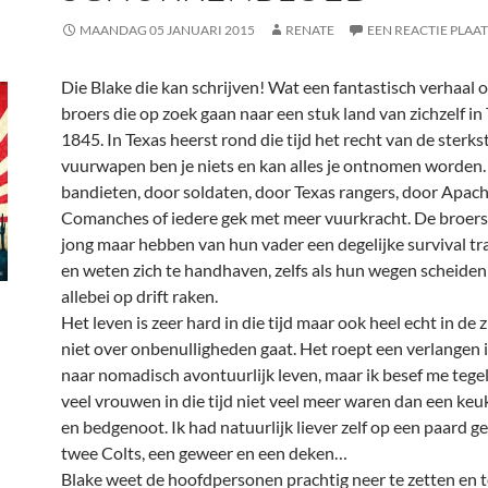
MAANDAG 05 JANUARI 2015
RENATE
EEN REACTIE PLAA
Die Blake die kan schrijven! Wat een fantastisch verhaal 
broers die op zoek gaan naar een stuk land van zichzelf in
1845. In Texas heerst rond die tijd het recht van de sterk
vuurwapen ben je niets en kan alles je ontnomen worden
bandieten, door soldaten, door Texas rangers, door Apach
Comanches of iedere gek met meer vuurkracht. De broers 
jong maar hebben van hun vader een degelijke survival tr
en weten zich te handhaven, zelfs als hun wegen scheiden
allebei op drift raken.
Het leven is zeer hard in die tijd maar ook heel echt in de z
niet over onbenulligheden gaat. Het roept een verlangen i
naar nomadisch avontuurlijk leven, maar ik besef me tegeli
veel vrouwen in die tijd niet veel meer waren dan een ke
en bedgenoot. Ik had natuurlijk liever zelf op een paard 
twee Colts, een geweer en een deken…
Blake weet de hoofdpersonen prachtig neer te zetten en t