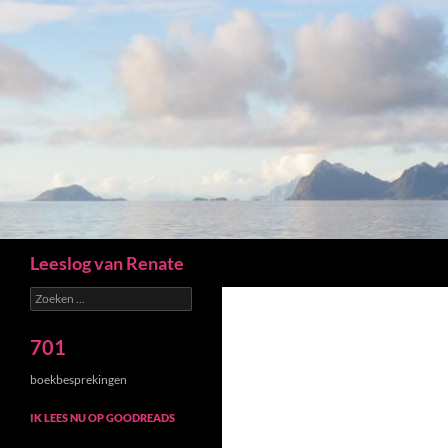
Zoeken
Leeslog van Renate
Zoeken
naar:
701
boekbesprekingen
IK LEES NU OP GOODREADS