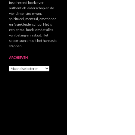
inspirerend boek over
authentiek leiderschap en de
vier dimensies ervan:
spiritueel, mentaal, emotioneel
en fysiek leiderschap. Het is
een 'totaal boek' omdat alles
van belang erin staat. Het
spoort aan om uit het harnas te
stappen.
ARCHIEVEN
Archieven