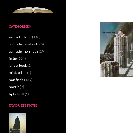
CATEGORIEËN
aanrader fictie
(110)
aanrader misdaad
(20)
aanrader non fictie
(59)
fictie
(364)
kinderboek
(2)
misdaad
(151)
non fictie
(189)
poëzie
(7)
tijdschrift
(1)
FAVORIETE FICTIE