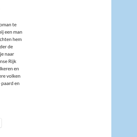
N
roman te
bij een man
dichten hem
nder de
je naar
nse Rijk
lkeren en
ere volken
e paard en