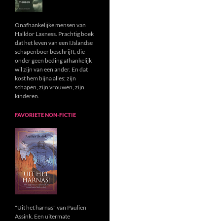
Onafhankelijke mensen van
Halldor Laxness. Prachtig boek
dat het leven van een IJslandse
schapenboer beschrijft, die
onder geen beding afhankelijk
wil zijn van een ander. En dat
kost hem bijna alles; zijn
schapen, zijn vrouwen, zijn
kinderen.
FAVORIETE NON-FICTIE
"Uit het harnas" van Paulien
Assink. Een uitermate