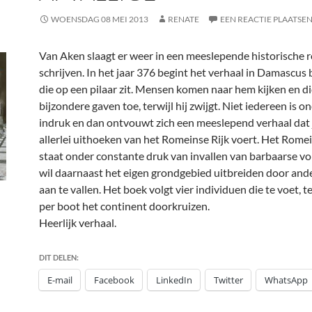
WOENSDAG 08 MEI 2013
RENATE
EEN REACTIE PLAATSE
Van Aken slaagt er weer in een meeslepende historische 
schrijven. In het jaar 376 begint het verhaal in Damascus 
die op een pilaar zit. Mensen komen naar hem kijken en 
bijzondere gaven toe, terwijl hij zwijgt. Niet iedereen is o
indruk en dan ontvouwt zich een meeslepend verhaal dat 
allerlei uithoeken van het Romeinse Rijk voert. Het Romei
staat onder constante druk van invallen van barbaarse vo
wil daarnaast het eigen grondgebied uitbreiden door and
aan te vallen. Het boek volgt vier individuen die te voet, t
per boot het continent doorkruizen.
Heerlijk verhaal.
DIT DELEN:
E-mail
Facebook
LinkedIn
Twitter
WhatsApp