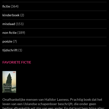
fictie
(364)
kinderboek
(2)
misdaad
(151)
non fictie
(189)
poëzie
(7)
tijdschrift
(1)
FAVORIETE FICTIE
Onafhankelijke mensen van Halldor Laxness. Prachtig boek dat het
leven van een IJslandse schapenboer beschrijft, die onder geen
beding afhankelijk wil zijn van een ander. En dat kost hem bijna alles;