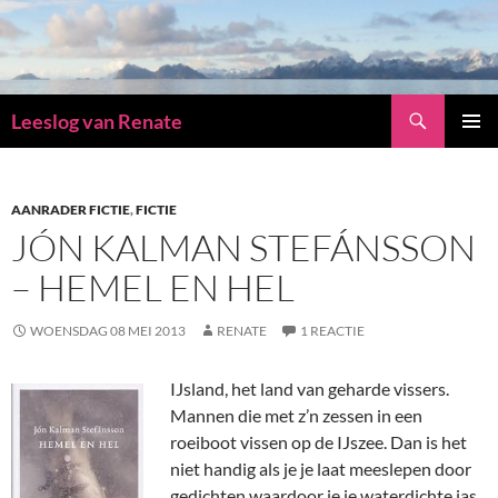
Zoeken
Leeslog van Renate
GA
PRIMAI
NAAR
MENU
DE
INHOUD
AANRADER FICTIE
,
FICTIE
JÓN KALMAN STEFÁNSSON
– HEMEL EN HEL
WOENSDAG 08 MEI 2013
RENATE
1 REACTIE
IJsland, het land van geharde vissers.
Mannen die met z’n zessen in een
roeiboot vissen op de IJszee. Dan is het
niet handig als je je laat meeslepen door
gedichten waardoor je je waterdichte jas