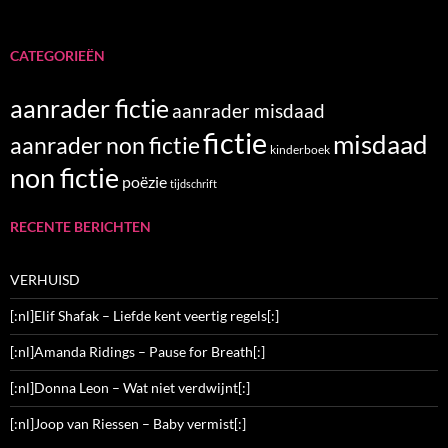
CATEGORIEËN
aanrader fictie
aanrader misdaad
fictie
misdaad
aanrader non fictie
kinderboek
non fictie
poëzie
tijdschrift
RECENTE BERICHTEN
VERHUISD
[:nl]Elif Shafak – Liefde kent veertig regels[:]
[:nl]Amanda Ridings – Pause for Breath[:]
[:nl]Donna Leon – Wat niet verdwijnt[:]
[:nl]Joop van Riessen – Baby vermist[:]