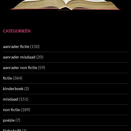
CATEGORIEËN
aanrader fictie
(110)
aanrader misdaad
(20)
aanrader non fictie
(59)
fictie
(364)
kinderboek
(2)
misdaad
(151)
non fictie
(189)
poëzie
(7)
tijdschrift
(1)