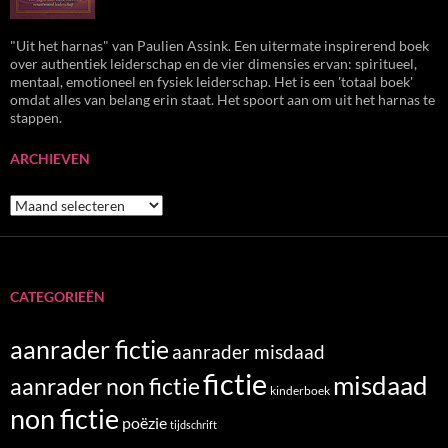
"Uit het harnas" van Paulien Assink. Een uitermate inspirerend boek
over authentiek leiderschap en de vier dimensies ervan: spiritueel,
mentaal, emotioneel en fysiek leiderschap. Het is een 'totaal boek'
omdat alles van belang erin staat. Het spoort aan om uit het harnas te
stappen.
ARCHIEVEN
Archieven
CATEGORIEËN
aanrader fictie
aanrader misdaad
fictie
misdaad
aanrader non fictie
kinderboek
non fictie
poëzie
tijdschrift