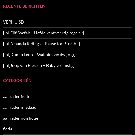
RECENTE BERICHTEN
VERHUISD
[:nl]Elif Shafak – Liefde kent veertig regels[:]
[:nl]Amanda Ridings – Pause for Breath[:]
[:nl]Donna Leon – Wat niet verdwijnt[:]
[:nl]Joop van Riessen – Baby vermist[:]
CATEGORIEËN
aanrader fictie
aanrader misdaad
aanrader non fictie
fictie