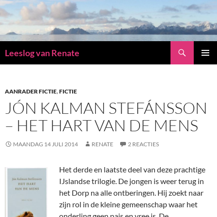
Zoeken
Leeslog van Renate
GA
PRIMAI
NAAR
MENU
DE
INHOUD
AANRADER FICTIE
,
FICTIE
JÓN KALMAN STEFÁNSSON
– HET HART VAN DE MENS
MAANDAG 14 JULI 2014
RENATE
2 REACTIES
Het derde en laatste deel van deze prachtige
IJslandse trilogie. De jongen is weer terug in
het Dorp na alle ontberingen. Hij zoekt naar
zijn rol in de kleine gemeenschap waar het
onderling geen pais en vree is. De