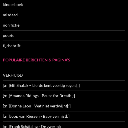
kinderboek
misdaad
non fictie
poëzie
tijdschrift
POPULAIRE BERICHTEN & PAGINA’S
VERHUISD
[:nl]Elif Shafak – Liefde kent veertig regels[:]
[:nl]Amanda Ridings - Pause for Breath[:]
[:nl]Donna Leon - Wat niet verdwijnt[:]
[:nl]Joop van Riessen - Baby vermist[:]
[:nl]Frank Schätzing - De zwerm[:]