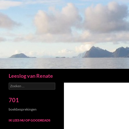
Zoeken
Leeslog van Renate
Zoeken
naar:
701
boekbesprekingen
IK LEES NU OP GOODREADS