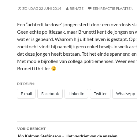
ZONDAG 22 JUNI 2014
RENATE
EEN REACTIE PLAATSEN
Een “achterlijke dove” jongen sterft door een overdosis sl
Geen echte politiezaak, maar Brunetti kent de jongen en w
wat er is gebeurd. Waarom hij uit het leven is gestapt. Op 
zoektocht vindt hij namelijk geen enkel bewijs in welk arc
dat deze jongen heeft bestaan. Tot het einde spannend en 
Met mooie bijrollen van collega politiemensen. Weer een 
Brunetti thriller
DIT DELEN:
E-mail
Facebook
LinkedIn
Twitter
WhatsApp
Bericht
VORIG BERICHT
Jón Kalman Stefánsson – Het verdriet van de engelen