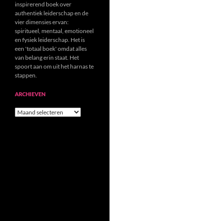
inspirerend boek over
authentiek leiderschap en de
vier dimensies ervan:
spiritueel, mentaal, emotioneel
en fysiek leiderschap. Het is
een 'totaal boek' omdat alles
van belang erin staat. Het
spoort aan om uit het harnas te
stappen.
ARCHIEVEN
Archieven