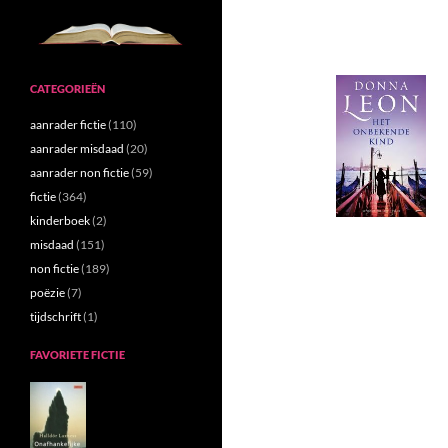
CATEGORIEËN
aanrader fictie
(110)
aanrader misdaad
(20)
aanrader non fictie
(59)
fictie
(364)
kinderboek
(2)
misdaad
(151)
non fictie
(189)
poëzie
(7)
tijdschrift
(1)
FAVORIETE FICTIE