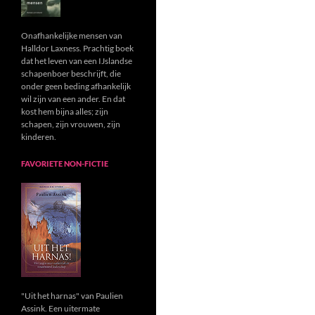
Onafhankelijke mensen van
Halldor Laxness. Prachtig boek
dat het leven van een IJslandse
schapenboer beschrijft, die
onder geen beding afhankelijk
wil zijn van een ander. En dat
kost hem bijna alles; zijn
schapen, zijn vrouwen, zijn
kinderen.
FAVORIETE NON-FICTIE
"Uit het harnas" van Paulien
Assink. Een uitermate