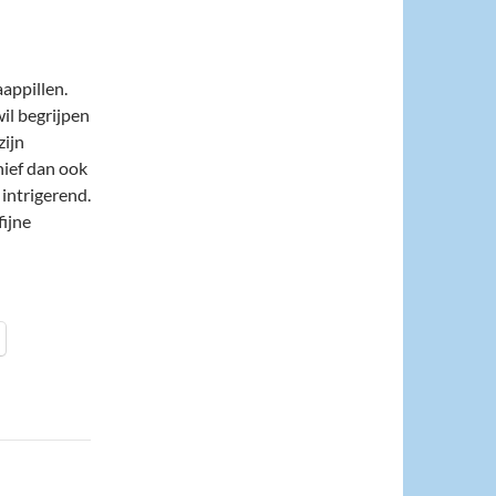
aappillen.
il begrijpen
zijn
hief dan ook
intrigerend.
fijne