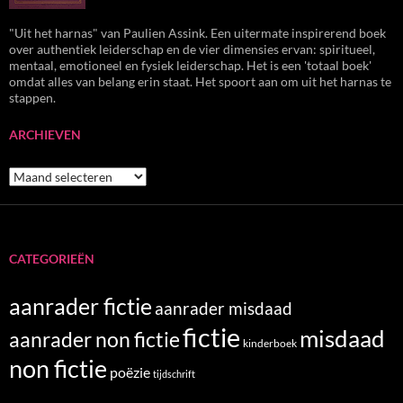
"Uit het harnas" van Paulien Assink. Een uitermate inspirerend boek
over authentiek leiderschap en de vier dimensies ervan: spiritueel,
mentaal, emotioneel en fysiek leiderschap. Het is een 'totaal boek'
omdat alles van belang erin staat. Het spoort aan om uit het harnas te
stappen.
ARCHIEVEN
Archieven
CATEGORIEËN
aanrader fictie
aanrader misdaad
fictie
misdaad
aanrader non fictie
kinderboek
non fictie
poëzie
tijdschrift