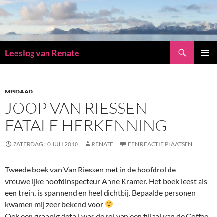
Zoeken
Leeslog van Renate
GA
PRIMAI
NAAR
MENU
DE
INHOUD
MISDAAD
JOOP VAN RIESSEN –
FATALE HERKENNING
ZATERDAG 10 JULI 2010
RENATE
EEN REACTIE PLAATSEN
Tweede boek van Van Riessen met in de hoofdrol de
vrouwelijke hoofdinspecteur Anne Kramer. Het boek leest als
een trein, is spannend en heel dichtbij. Bepaalde personen
kwamen mij zeer bekend voor
Ook een grappig detail was de rol van een filiaal van de Coffee