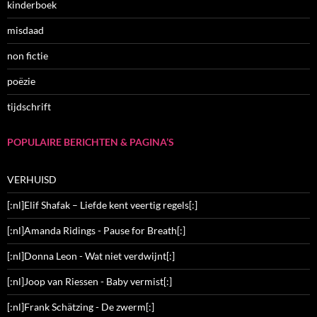
kinderboek
misdaad
non fictie
poëzie
tijdschrift
POPULAIRE BERICHTEN & PAGINA’S
VERHUISD
[:nl]Elif Shafak – Liefde kent veertig regels[:]
[:nl]Amanda Ridings - Pause for Breath[:]
[:nl]Donna Leon - Wat niet verdwijnt[:]
[:nl]Joop van Riessen - Baby vermist[:]
[:nl]Frank Schätzing - De zwerm[:]