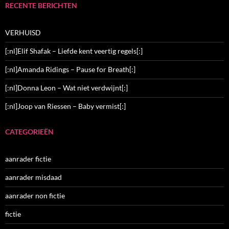
RECENTE BERICHTEN
VERHUISD
[:nl]Elif Shafak – Liefde kent veertig regels[:]
[:nl]Amanda Ridings – Pause for Breath[:]
[:nl]Donna Leon – Wat niet verdwijnt[:]
[:nl]Joop van Riessen – Baby vermist[:]
CATEGORIEËN
aanrader fictie
aanrader misdaad
aanrader non fictie
fictie