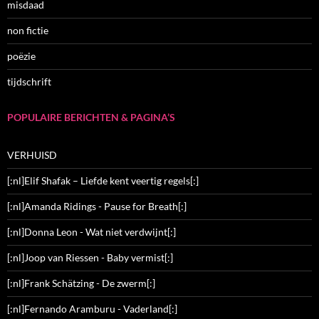
misdaad
non fictie
poëzie
tijdschrift
POPULAIRE BERICHTEN & PAGINA’S
VERHUISD
[:nl]Elif Shafak – Liefde kent veertig regels[:]
[:nl]Amanda Ridings - Pause for Breath[:]
[:nl]Donna Leon - Wat niet verdwijnt[:]
[:nl]Joop van Riessen - Baby vermist[:]
[:nl]Frank Schätzing - De zwerm[:]
[:nl]Fernando Aramburu - Vaderland[:]