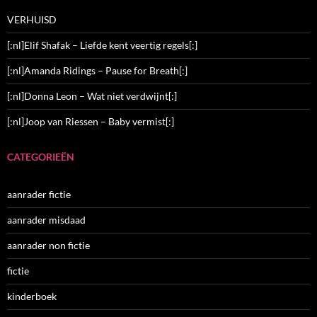
VERHUISD
[:nl]Elif Shafak – Liefde kent veertig regels[:]
[:nl]Amanda Ridings – Pause for Breath[:]
[:nl]Donna Leon – Wat niet verdwijnt[:]
[:nl]Joop van Riessen – Baby vermist[:]
CATEGORIEËN
aanrader fictie
aanrader misdaad
aanrader non fictie
fictie
kinderboek