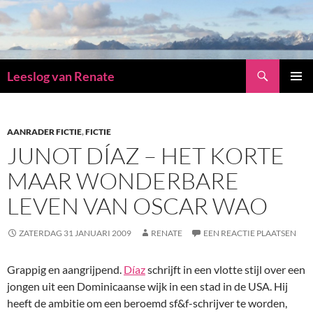
Zoeken
Leeslog van Renate
GA
PRIMAI
NAAR
MENU
DE
INHOUD
AANRADER FICTIE
,
FICTIE
JUNOT DÍAZ – HET KORTE
MAAR WONDERBARE
LEVEN VAN OSCAR WAO
ZATERDAG 31 JANUARI 2009
RENATE
EEN REACTIE PLAATSEN
Grappig en aangrijpend.
Díaz
schrijft in een vlotte stijl over een
jongen uit een Dominicaanse wijk in een stad in de USA. Hij
heeft de ambitie om een beroemd sf&f-schrijver te worden,