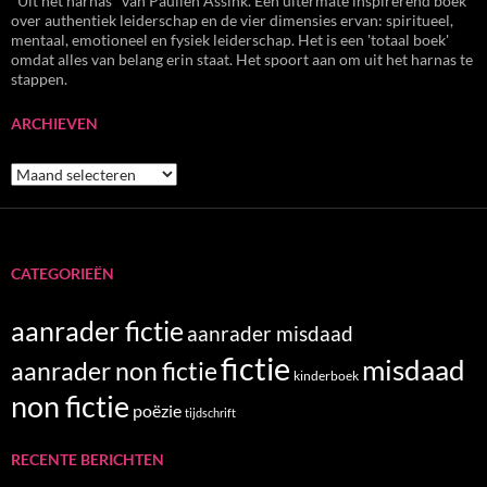
"Uit het harnas" van Paulien Assink. Een uitermate inspirerend boek
over authentiek leiderschap en de vier dimensies ervan: spiritueel,
mentaal, emotioneel en fysiek leiderschap. Het is een 'totaal boek'
omdat alles van belang erin staat. Het spoort aan om uit het harnas te
stappen.
ARCHIEVEN
Archieven
CATEGORIEËN
aanrader fictie
aanrader misdaad
fictie
misdaad
aanrader non fictie
kinderboek
non fictie
poëzie
tijdschrift
RECENTE BERICHTEN