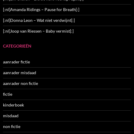
[:nl]Amanda Ridings – Pause for Breath[:]
[:nl]Donna Leon – Wat niet verdwijnt[:]
[:nl]Joop van Riessen – Baby vermist[:]
CATEGORIEËN
aanrader fictie
aanrader misdaad
aanrader non fictie
fictie
kinderboek
misdaad
non fictie