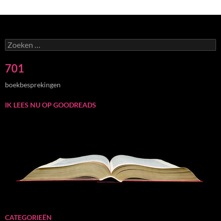
Zoeken
naar:
701
boekbesprekingen
IK LEES NU OP GOODREADS
CATEGORIEËN