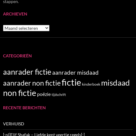
stappen.
ARCHIEVEN
Archieven
CATEGORIEËN
aanrader fictie
aanrader misdaad
fictie
misdaad
aanrader non fictie
kinderboek
non fictie
poëzie
tijdschrift
RECENTE BERICHTEN
VERHUISD
[:nl]Elif Shafak – Liefde kent veertig regels[:]