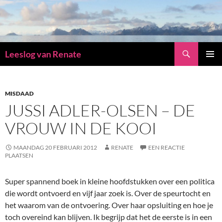
Zoeken
Leeslog van Renate
GA
PRIMAI
NAAR
MENU
DE
INHOUD
MISDAAD
JUSSI ADLER-OLSEN – DE
VROUW IN DE KOOI
MAANDAG 20 FEBRUARI 2012
RENATE
EEN REACTIE
PLAATSEN
Super spannend boek in kleine hoofdstukken over een politica
die wordt ontvoerd en vijf jaar zoek is. Over de speurtocht en
het waarom van de ontvoering. Over haar opsluiting en hoe je
toch overeind kan blijven. Ik begrijp dat het de eerste is in een