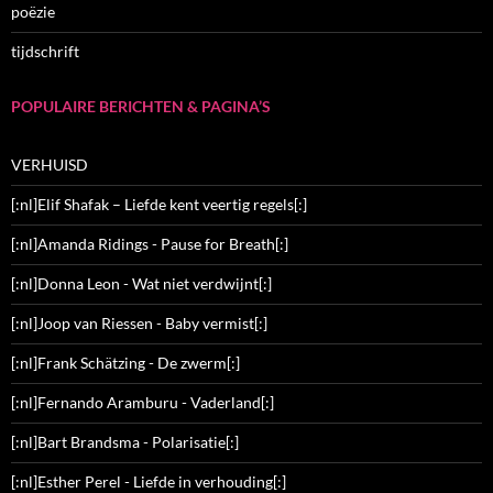
poëzie
tijdschrift
POPULAIRE BERICHTEN & PAGINA’S
VERHUISD
[:nl]Elif Shafak – Liefde kent veertig regels[:]
[:nl]Amanda Ridings - Pause for Breath[:]
[:nl]Donna Leon - Wat niet verdwijnt[:]
[:nl]Joop van Riessen - Baby vermist[:]
[:nl]Frank Schätzing - De zwerm[:]
[:nl]Fernando Aramburu - Vaderland[:]
[:nl]Bart Brandsma - Polarisatie[:]
[:nl]Esther Perel - Liefde in verhouding[:]