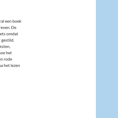
oral een boek
reven. De
niets omdat
gestild.
ksten,
hoe het
en rode
na het lezen