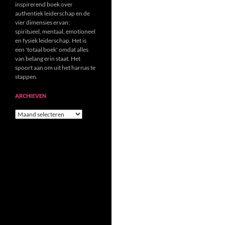
inspirerend boek over
authentiek leiderschap en de
vier dimensies ervan:
spiritueel, mentaal, emotioneel
en fysiek leiderschap. Het is
een 'totaal boek' omdat alles
van belang erin staat. Het
spoort aan om uit het harnas te
stappen.
ARCHIEVEN
Archieven