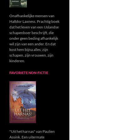
Onafhankelijke mensen van
Halldor Laxness. Prachtig boek
dat het leven van een IJslandse
schapenboer beschrijft, die
onder geen beding afhankelijk
wil zijn van een ander. En dat
kost hem bijna alles; zijn
schapen, zijn vrouwen, zijn
kinderen.
FAVORIETE NON-FICTIE
"Uit het harnas" van Paulien
Assink. Een uitermate