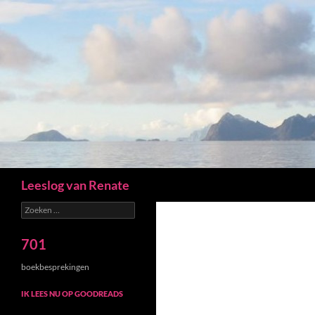
Zoeken
Leeslog van Renate
Zoeken
naar:
701
boekbesprekingen
IK LEES NU OP GOODREADS