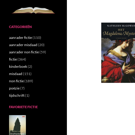
CATEGORIEËN
aanrader fictie
(110)
aanrader misdaad
(20)
aanrader non fictie
(59)
fictie
(364)
kinderboek
(2)
misdaad
(151)
non fictie
(189)
poëzie
(7)
tijdschrift
(1)
FAVORIETE FICTIE