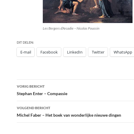
Les Bergers d’Arcadie – Nicolas Poussin
DIT DELEN:
E-mail
Facebook
LinkedIn
Twitter
WhatsApp
Bericht
VORIG BERICHT
navigatie
Stephan Enter – Compassie
VOLGEND BERICHT
Michel Faber – Het boek van wonderlijke nieuwe dingen