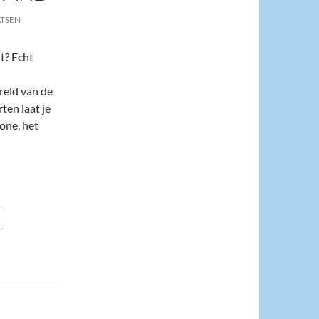
ATSEN
t? Echt
ereld van de
rten laat je
one, het