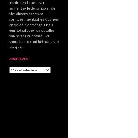
inspirerend boek over
authentiek leiderschap en de
vier dimensies ervan:
spiritueel, mentaal, emotioneel
en fysiek leiderschap. Het is
een 'totaal boek' omdat alles
van belang erin staat. Het
spoort aan om uit het harnas te
stappen.
ARCHIEVEN
Archieven