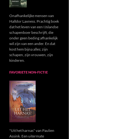
Onafhankelijke mensen van
Halldor Laxness. Prachtig boek
dat het leven van een IJslandse
schapenboer beschrijft, die
onder geen beding afhankelijk
wil zijn van een ander. En dat
kost hem bijna alles; zijn
schapen, zijn vrouwen, zijn
kinderen.
FAVORIETE NON-FICTIE
"Uit het harnas" van Paulien
Assink. Een uitermate