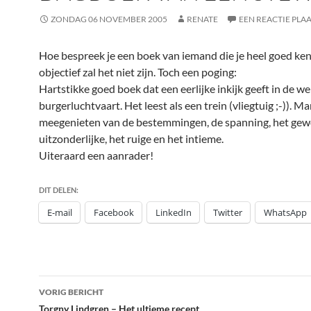
ZONDAG 06 NOVEMBER 2005
RENATE
EEN REACTIE PLA
Hoe bespreek je een boek van iemand die je heel goed ken
objectief zal het niet zijn. Toch een poging:
Hartstikke goed boek dat een eerlijke inkijk geeft in de w
burgerluchtvaart. Het leest als een trein (vliegtuig ;-)). Ma
meegenieten van de bestemmingen, de spanning, het gew
uitzonderlijke, het ruige en het intieme.
Uiteraard een aanrader!
DIT DELEN:
E-mail
Facebook
LinkedIn
Twitter
WhatsApp
Bericht
VORIG BERICHT
Torgny Lindgren – Het ultieme recept