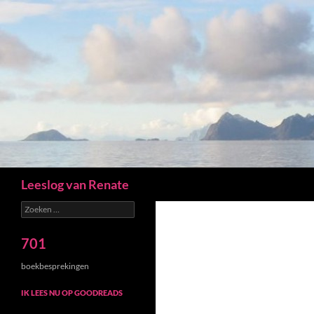
Zoeken
Leeslog van Renate
Zoeken
naar:
701
boekbesprekingen
IK LEES NU OP GOODREADS