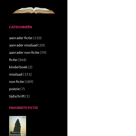
CATEGORIEËN
aanrader fictie
(110)
aanrader misdaad
(20)
aanrader non fictie
(59)
fictie
(364)
kinderboek
(2)
misdaad
(151)
non fictie
(189)
poëzie
(7)
tijdschrift
(1)
FAVORIETE FICTIE