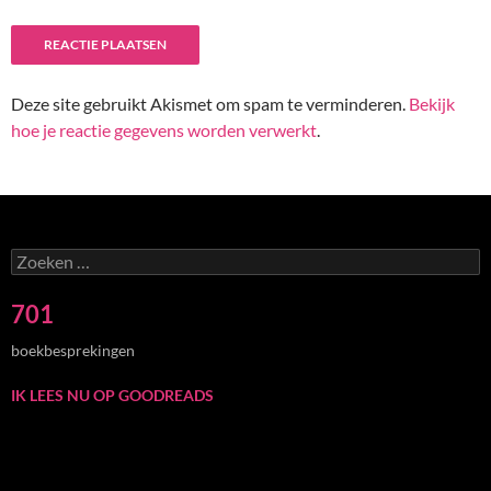
Deze site gebruikt Akismet om spam te verminderen.
Bekijk
hoe je reactie gegevens worden verwerkt
.
Zoeken
naar:
701
boekbesprekingen
IK LEES NU OP GOODREADS