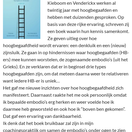
Kieboom en Venderickx werken al
twintig jaar met hoogbegaafden en
hebben met duizenden gesproken. Op
basis van deze rijke ervaring, schreven zij
een boek waarin hun kennis samenkomt.
Ze geven uitleg over hoe
hoogbegaafdheid wordt ervaren: een denkluik en een (nieuw)
zijnsluik. Ze gaan in op hindernissen waar hoogbegaafden (HB-
ers) mee kunnen worstelen, de zogenaamde embodio’s (uit het
Grieks). En ze verklaren dat er in beginsel drie types
hoogbegaafden zijn, om dat meteen daarna weer te relativeren
want iedere HB-er is uniek…
Het gaf me nieuwe inzichten over hoe hoogbegaafdheid zich
manifesteert. Daarnaast raakte het me ook persoonlijk omdat
ik bepaalde embodio’s erg herken en weer voelde hoe ik
daarmee heb geworsteld en ook hoe ik “boven ben gekomen”.
Dat gaf een ervaring van dankbaarheid.
Ik denk dat het boek bruikbaar zal zijn in mijn
coachingspraktijk om samen de embodio’s onder ogen te zien