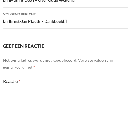
navigatie
[:nl]Mathijs Deen – Over Oude Wegen[:]
VOLGEND BERICHT
[:nl]Ernst-Jan Pfauth – Dankboek[:]
GEEF EEN REACTIE
Het e-mailadres wordt niet gepubliceerd.
Vereiste velden zijn
gemarkeerd met
*
Reactie
*