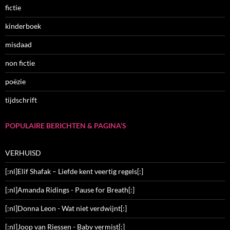
fictie
kinderboek
misdaad
non fictie
poëzie
tijdschrift
POPULAIRE BERICHTEN & PAGINA’S
VERHUISD
[:nl]Elif Shafak – Liefde kent veertig regels[:]
[:nl]Amanda Ridings - Pause for Breath[:]
[:nl]Donna Leon - Wat niet verdwijnt[:]
[:nl]Joop van Riessen - Baby vermist[:]