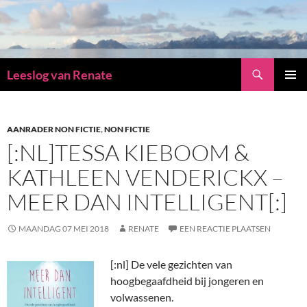
Zoeken
Leeslog van Renate
GA
PRIMAI
NAAR
MENU
DE
INHOUD
AANRADER NON FICTIE
,
NON FICTIE
[:NL]TESSA KIEBOOM &
KATHLEEN VENDERICKX –
MEER DAN INTELLIGENT[:]
MAANDAG 07 MEI 2018
RENATE
EEN REACTIE PLAATSEN
[:nl]
De vele gezichten van
hoogbegaafdheid bij jongeren en
volwassenen.