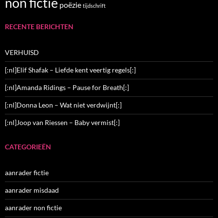
non fictie
poëzie
tijdschrift
RECENTE BERICHTEN
VERHUISD
[:nl]Elif Shafak – Liefde kent veertig regels[:]
[:nl]Amanda Ridings – Pause for Breath[:]
[:nl]Donna Leon – Wat niet verdwijnt[:]
[:nl]Joop van Riessen – Baby vermist[:]
CATEGORIEËN
aanrader fictie
aanrader misdaad
aanrader non fictie