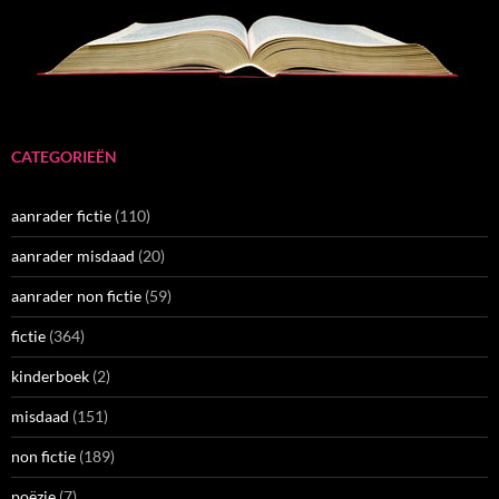
CATEGORIEËN
aanrader fictie
(110)
aanrader misdaad
(20)
aanrader non fictie
(59)
fictie
(364)
kinderboek
(2)
misdaad
(151)
non fictie
(189)
poëzie
(7)