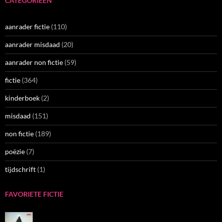
CATEGORIEËN
aanrader fictie
(110)
aanrader misdaad
(20)
aanrader non fictie
(59)
fictie
(364)
kinderboek
(2)
misdaad
(151)
non fictie
(189)
poëzie
(7)
tijdschrift
(1)
FAVORIETE FICTIE