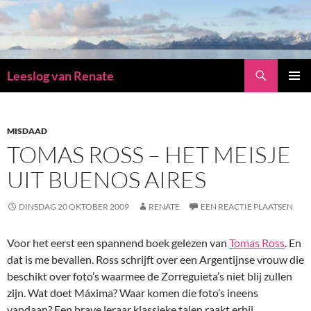
Zoeken
Leeslog van Renate
GA
PRIMAI
NAAR
MENU
DE
INHOUD
MISDAAD
TOMAS ROSS – HET MEISJE
UIT BUENOS AIRES
DINSDAG 20 OKTOBER 2009
RENATE
EEN REACTIE PLAATSEN
Voor het eerst een spannend boek gelezen van
Tomas Ross
. En
dat is me bevallen. Ross schrijft over een Argentijnse vrouw die
beschikt over foto’s waarmee de Zorreguieta’s niet blij zullen
zijn. Wat doet Máxima? Waar komen die foto’s ineens
vandaan? Een brave leraar klassieke talen raakt erbij