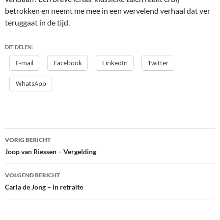
betrokken en neemt me mee in een wervelend verhaal dat ver
teruggaat in de tijd.
DIT DELEN:
E-mail
Facebook
LinkedIn
Twitter
WhatsApp
Bericht
VORIG BERICHT
navigatie
Joop van Riessen – Vergelding
VOLGEND BERICHT
Carla de Jong – In retraite