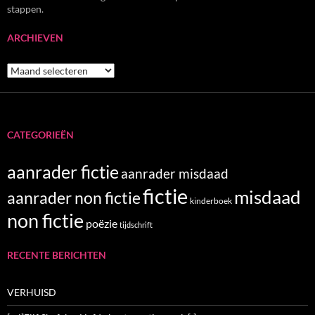
stappen.
ARCHIEVEN
Archieven
CATEGORIEËN
aanrader fictie
aanrader misdaad
fictie
misdaad
aanrader non fictie
kinderboek
non fictie
poëzie
tijdschrift
RECENTE BERICHTEN
VERHUISD