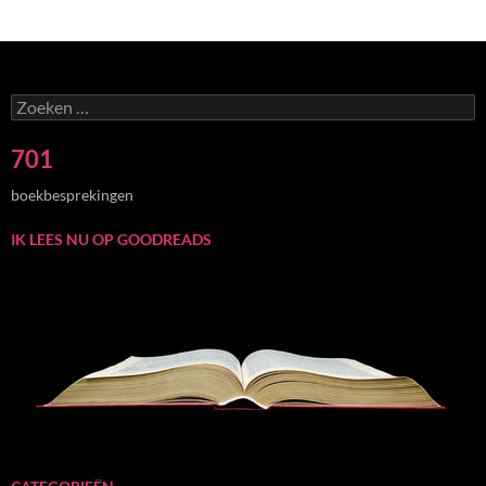
Zoeken
naar:
701
boekbesprekingen
IK LEES NU OP GOODREADS