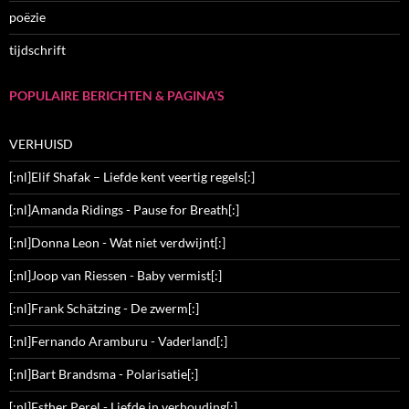
poëzie
tijdschrift
POPULAIRE BERICHTEN & PAGINA’S
VERHUISD
[:nl]Elif Shafak – Liefde kent veertig regels[:]
[:nl]Amanda Ridings - Pause for Breath[:]
[:nl]Donna Leon - Wat niet verdwijnt[:]
[:nl]Joop van Riessen - Baby vermist[:]
[:nl]Frank Schätzing - De zwerm[:]
[:nl]Fernando Aramburu - Vaderland[:]
[:nl]Bart Brandsma - Polarisatie[:]
[:nl]Esther Perel - Liefde in verhouding[:]