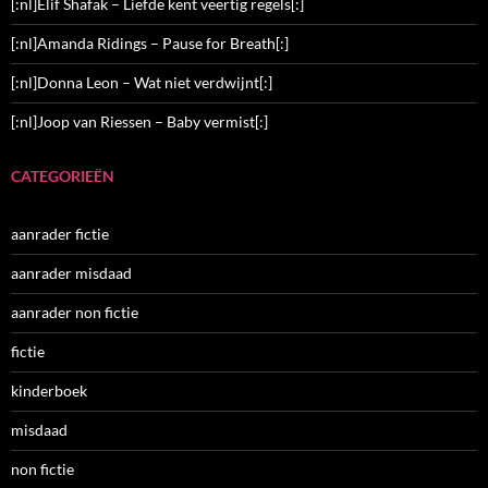
[:nl]Elif Shafak – Liefde kent veertig regels[:]
[:nl]Amanda Ridings – Pause for Breath[:]
[:nl]Donna Leon – Wat niet verdwijnt[:]
[:nl]Joop van Riessen – Baby vermist[:]
CATEGORIEËN
aanrader fictie
aanrader misdaad
aanrader non fictie
fictie
kinderboek
misdaad
non fictie