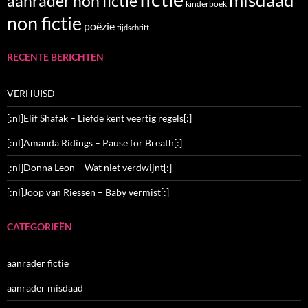
aanrader non fictie
kinderboek
non fictie
poëzie
tijdschrift
RECENTE BERICHTEN
VERHUISD
[:nl]Elif Shafak – Liefde kent veertig regels[:]
[:nl]Amanda Ridings – Pause for Breath[:]
[:nl]Donna Leon – Wat niet verdwijnt[:]
[:nl]Joop van Riessen – Baby vermist[:]
CATEGORIEËN
aanrader fictie
aanrader misdaad