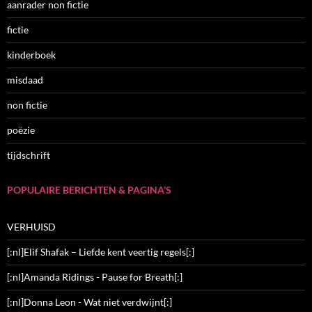
aanrader non fictie
fictie
kinderboek
misdaad
non fictie
poëzie
tijdschrift
POPULAIRE BERICHTEN & PAGINA’S
VERHUISD
[:nl]Elif Shafak – Liefde kent veertig regels[:]
[:nl]Amanda Ridings - Pause for Breath[:]
[:nl]Donna Leon - Wat niet verdwijnt[:]