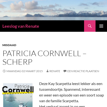
Zoeken
Leeslog van Renate
GA
PRIMAI
NAAR
MENU
DE
INHOUD
MISDAAD
PATRICIA CORNWELL –
SCHERP
MAANDAG 02 MAART 2015
RENATE
EEN REACTIE PLAATSEN
Deze Kay Scarpetta leest lekker als een
tussendoortje. Spannend, interessant
en weer een episode van een soort soap
van de familie Scarpetta.
Het verhaal zoomt in op een